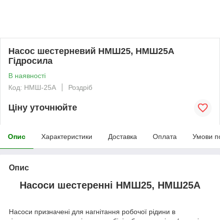
Насос шестерневий НМШ25, НМШ25А
Гідросила
В наявності
Код: НМШ-25А
Роздріб
Ціну уточнюйте
Опис
Характеристики
Доставка
Оплата
Умови п
Опис
Насоси шестеренні НМШ25, НМШ25А
Насоси призначені для нагнітання робочої рідини в