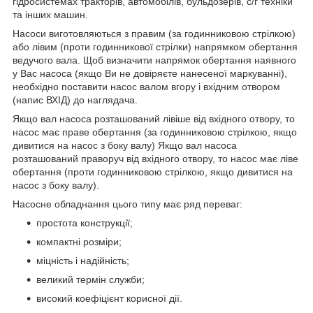
гідросистемах тракторів, автомобілів, бульдозерів, с/г техніки
та інших машин.
Насоси виготовляються з правим (за годинниковою стрілкою)
або лівим (проти годинникової стрілки) напрямком обертання
ведучого вала. Щоб визначити напрямок обертання наявного
у Вас насоса (якщо Ви не довіряєте нанесеної маркуванні),
необхідно поставити насос валом вгору і вхідним отвором
(напис ВХІД) до наглядача.
Якщо вал насоса розташований лівіше від вхідного отвору, то
насос має праве обертання (за годинниковою стрілкою, якщо
дивитися на насос з боку валу) Якщо вал насоса
розташований праворуч від вхідного отвору, то насос має ліве
обертання (проти годинниковою стрілкою, якщо дивитися на
насос з боку валу).
Насосне обладнання цього типу має ряд переваг:
простота конструкції;
компактні розміри;
міцність і надійність;
великий термін служби;
високий коефіцієнт корисної дії.