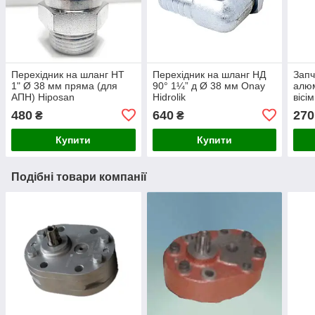
Перехідник на шланг НТ
Перехідник на шланг НД
Запч
1" Ø 38 мм пряма (для
90° 1¼” д Ø 38 мм Onay
алюм
АПН) Hiposan
Hidrolik
вісі
Maki
480
640
270
₴
₴
Купити
Купити
Подібні товари компанії