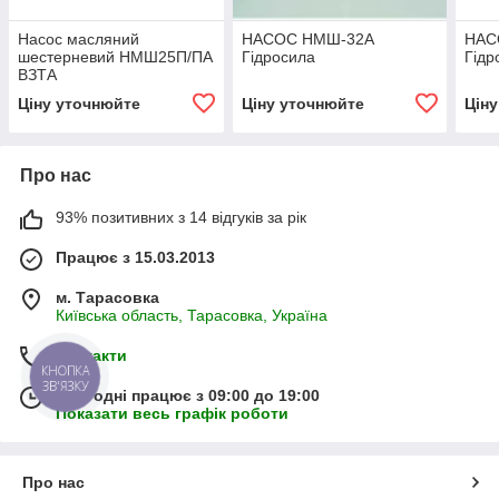
Насос масляний
НАСОС НМШ-32А
НАС
шестерневий НМШ25П/ПА
Гідросила
Гідр
ВЗТА
Ціну уточнюйте
Ціну уточнюйте
Цін
Про нас
93% позитивних з 14 відгуків за рік
Працює з 15.03.2013
м. Тарасовка
Київська область, Тарасовка, Україна
Контакти
КНОПКА
ЗВ'ЯЗКУ
Сьогодні працює з 09:00 до 19:00
Показати весь графік роботи
Про нас