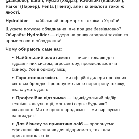
(Данфосс), Eaton, Hydac (Хюдак), Kawasaki (Кавасакі),
Parker (Паркер), Penta (Пента), але і їх аналоги такої ж
якості.
Hydrolider
— найбільший гіпермаркет техніки в Україні!
Шукаєте потужне обладнання, яке працює безвідмовно?
Обирайте
Hydrolider
— лідера на ринку аграрної техніки та
промислового обладнання!
Чому обирають саме нас:
Найбільший асортимент
— тисячі товарів для
гідравлічних систем, агросектору, промисловості чи
бізнесу. Усе в одному місці!
Гарантована якість
— ми офіційні дилери провідних
світових брендів. Пропонуємо лише перевірену техніку,
яка служить довго.
Професійна підтримка
— індивідуальний підбір,
технічні консультації, монтаж і сервіс будь-якої
складності. Ми не просто продаємо — ми вирішуємо
ваші задачі!
Для бізнесу та приватних осіб
— пропонуємо
ефективні рішення як для підприємств, так і для
приватних клієнтів.