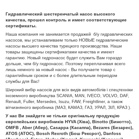
Гидравлический шестеренчатый насос высокого
качества, прошел контроль и имеет соответствующие
сертификаты.
Наша компания не занимается продажей б/у гидравлических
насосов, мы устанавливаем только НОВЫЕ гидравлические
насосы высшего качества турецкого производства. Наши
товары защищены сертификатами качества и имеют
гарантию. Новый гидронасос будет служить Вам гораздо
дольше, чем б/у гидронасос. Поэтому переплачивая всего
лишь немного за новый насос - Вы получаете товар с
гарантийным сроком и с более длительным периодом
службы для Вас!
Широкий вибір насосів для всіх видів автомобілів і спецтехніки
іноземного виробництва SCANIA, MAN, IVECO, VOLVO, DAF,
Renault, Fuller, Mersedes, Isuzu, FAW, Freightliner, а також
вітчизняного виробника (МАЗ, КАМАЗ, ГАЗ, УРАЛ, ЗІЛ, КРАЗ ).
У нас
Ви знайдете не тільки оригінальну продукцію
європейських виробників HYVA (Хіва), Binotto (Бинотто),
OMFB , Aber (Абер), Casappa (Касаппа), Bezares (Безарес),
ATOS (АТОС), Bosch Rexroth (Бош Рексрот), Danfoss