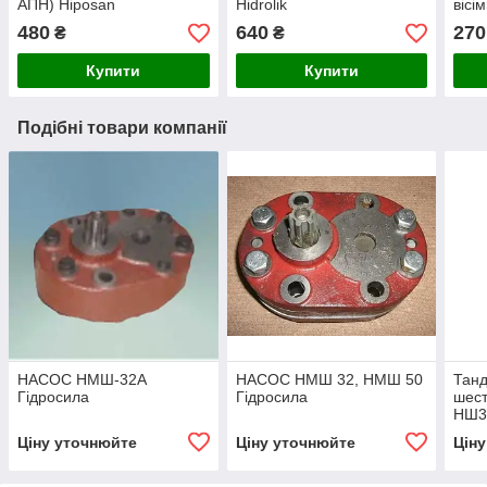
АПН) Hiposan
Hidrolik
вісі
Maki
480
640
270
₴
₴
Купити
Купити
Подібні товари компанії
НАСОС НМШ-32А
НАСОС НМШ 32, НМШ 50
Тан
Гідросила
Гідросила
шест
НШ3
Ціну уточнюйте
Ціну уточнюйте
Цін