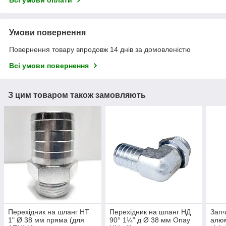
Всі умови оплати
Умови повернення
Повернення товару впродовж 14 днів за домовленістю
Всі умови повернення
З цим товаром також замовляють
Перехідник на шланг НТ
Перехідник на шланг НД
Запч
1" Ø 38 мм пряма (для
90° 1¼” д Ø 38 мм Onay
алюм