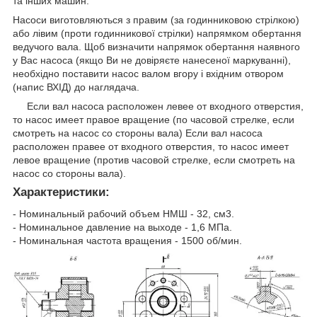
та інших машин.
Насоси виготовляються з правим (за годинниковою стрілкою)
або лівим (проти годинникової стрілки) напрямком обертання
ведучого вала. Щоб визначити напрямок обертання наявного
у Вас насоса (якщо Ви не довіряєте нанесеної маркуванні),
необхідно поставити насос валом вгору і вхідним отвором
(напис ВХІД) до наглядача.
Если вал насоса расположен левее от входного отверстия,
то насос имеет правое вращение (по часовой cтрелке, если
смотреть на насос со стороны вала) Если вал насоса
расположен правее от входного отверстия, то насос имеет
левое вращение (против часовой стрелке, если смотреть на
насос со стороны вала).
Характеристики:
- Номинальный рабочий объем НМШ - 32, см
3.
- Номинальное давление на выходе - 1,6 МПа.
- Номинальная частота вращения - 1500 об/мин.