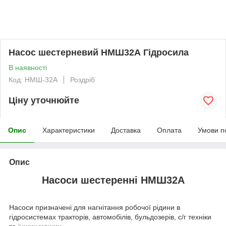
Насос шестерневий НМШ32А Гідросила
В наявності
Код: НМШ-32А
Роздріб
Ціну уточнюйте
Опис
Характеристики
Доставка
Оплата
Умови п
Опис
Насоси шестеренні НМШ32А
Насоси призначені для нагнітання робочої рідини в
гідросистемах тракторів, автомобілів, бульдозерів, с/г техніки