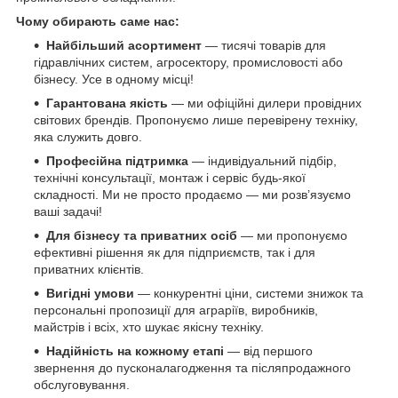
Чому обирають саме нас:
Найбільший асортимент
— тисячі товарів для
гідравлічних систем, агросектору, промисловості або
бізнесу. Усе в одному місці!
Гарантована якість
— ми офіційні дилери провідних
світових брендів. Пропонуємо лише перевірену техніку,
яка служить довго.
Професійна підтримка
— індивідуальний підбір,
технічні консультації, монтаж і сервіс будь-якої
складності. Ми не просто продаємо — ми розв’язуємо
ваші задачі!
Для бізнесу та приватних осіб
— ми пропонуємо
ефективні рішення як для підприємств, так і для
приватних клієнтів.
Вигідні умови
— конкурентні ціни, системи знижок та
персональні пропозиції для аграріїв, виробників,
майстрів і всіх, хто шукає якісну техніку.
Надійність на кожному етапі
— від першого
звернення до пусконалагодження та післяпродажного
обслуговування.