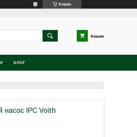
Кошик
Кошик
И
БЛОГ
 насос ІРС Voith