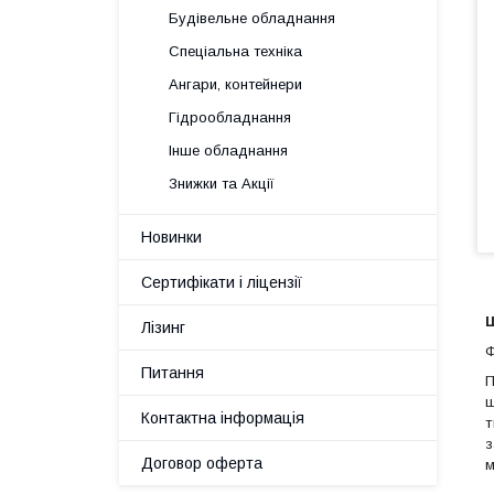
Будівельне обладнання
Спеціальна техніка
Ангари, контейнери
Гідрообладнання
Інше обладнання
Знижки та Акції
Новинки
Сертифікати і ліцензії
Лізинг
Ф
Питання
П
ш
Контактна інформація
т
з
Договор оферта
м