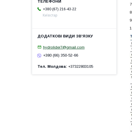
7
+380 (67) 216-43-22
8
Київстар
9
1
hydrolider7@gmail.com
+380 (66) 350-52-66
Тел. Молдова
+37322803105