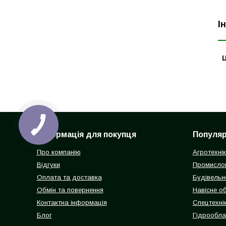
І
Ц
Інформація для покупця
Популярн
Про компанію
Агротехні
Відгуки
Промисло
Оплата та доставка
Будівельн
Обмін та повернення
Навісне о
Контактна інформація
Спецтехнік
Блог
Гідрообл