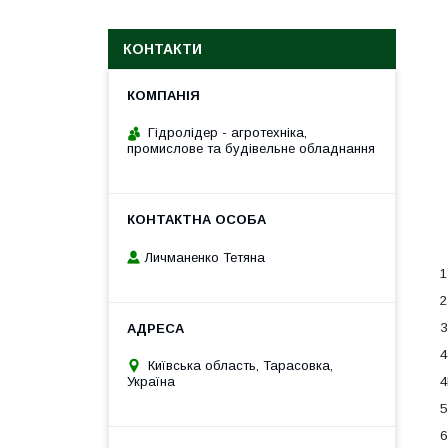
КОНТАКТИ
Гідролідер - агротехніка,
промислове та будівельне обладнання
Личманенко Тетяна
1
2
3
4
Київська область, Тарасовка,
Україна
5
6