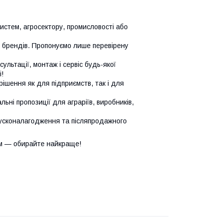
систем, агросектору, промисловості або
х брендів. Пропонуємо лише перевірену
сультації, монтаж і сервіс будь-якої
!
ішення як для підприємств, так і для
ьні пропозиції для аграріїв, виробників,
усконалагодження та післяпродажного
м — обирайте найкраще!