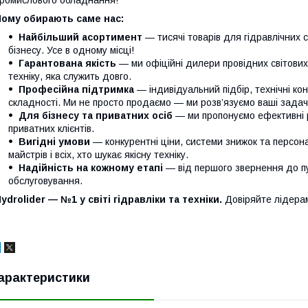
ромислового обладнання!
Чому обирають саме нас:
Найбільший асортимент
— тисячі товарів для гідравлічних 
бізнесу. Усе в одному місці!
Гарантована якість
— ми офіційні дилери провідних світови
техніку, яка служить довго.
Професійна підтримка
— індивідуальний підбір, технічні кон
складності. Ми не просто продаємо — ми розв’язуємо ваші задачі
Для бізнесу та приватних осіб
— ми пропонуємо ефективні р
приватних клієнтів.
Вигідні умови
— конкурентні ціни, системи знижок та персонал
майстрів і всіх, хто шукає якісну техніку.
Надійність на кожному етапі
— від першого звернення до п
обслуговування.
ydrolider — №1 у світі гідравліки та техніки.
Довіряйте лідера
арактеристики