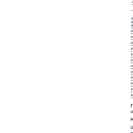
Г
ш
H
Ш