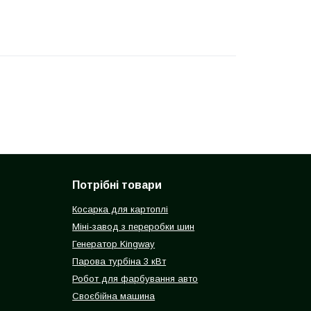
Потрібні товари
Косарка для картоплі
Міні-завод з переробки шин
Генератор Kingway
Парова турбіна 3 кВт
Робот для фарбування авто
Своєбійна машина