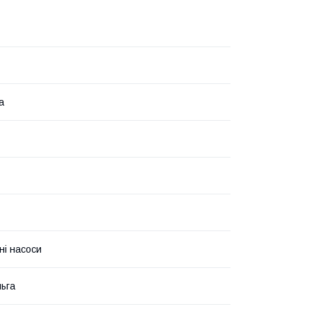
а
ні насоси
ьга