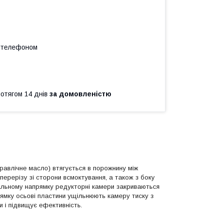
а телефоном
ротягом 14 днів
за домовленістю
равлічне масло) втягується в порожнину між
ерерізу зі сторони всмоктування, а також з боку
альному напрямку редукторні камери закриваються
ямку осьові пластини ущільнюють камеру тиску з
и і підвищує ефективність.