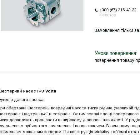
+380 (67) 216-43-22
Київстар
Замовлення тільки з
повернення товару п
Шестерний насос
IP
З
Voith
ункція даного насоса
:
ри обертанні шестерень всередині насоса тиску рідина (зазвичай гід
естернею і внутрішньої шестірнею. Оптимізовані площі поперечного п
иску дозволяють працювати в широкому діапазоні швидкості. У раді
ачепленням зубчастого зачеплення і наповнювачем. В осьовому напр
інімальним можливим зазором. Ця конструкція мінімізує об'ємні втрат