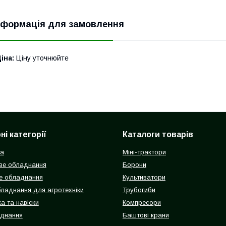
нформація для замовлення
іна:
Ціну уточнюйте
і категорії
Каталоги товарів
ка
Міні-трактори
ве обладнання
Борони
е обладнання
Культиватори
бладнання для агротехніки
Трубогиби
а та навіски
Компресори
аднання
Баштові крани