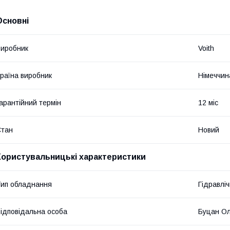
Основні
иробник
Voith
раїна виробник
Німеччин
арантійний термін
12 міс
Стан
Новий
Користувальницькі характеристики
ип обладнання
Гідравліч
ідповідальна особа
Буцан Ол