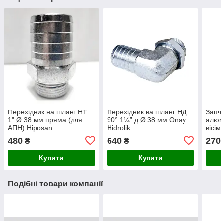
Перехідник на шланг НТ
Перехідник на шланг НД
Запч
1" Ø 38 мм пряма (для
90° 1¼” д Ø 38 мм Onay
алюм
АПН) Hiposan
Hidrolik
вісі
Maki
480
640
270
₴
₴
Купити
Купити
Подібні товари компанії