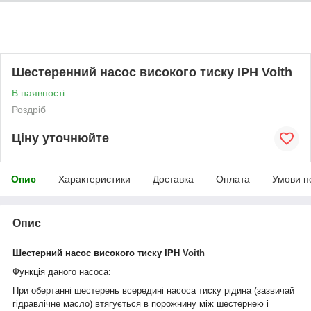
Шестеренний насос високого тиску ІРН Voith
В наявності
Роздріб
Ціну уточнюйте
Опис
Характеристики
Доставка
Оплата
Умови п
Опис
Шестерний насос
високого
тиску
IP
Н
Voith
Функція даного насоса
:
При обертанні шестерень всередині насоса тиску рідина (зазвичай
гідравлічне масло) втягується в порожнину між шестернею і