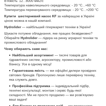
В'язкість: 12...8000 мм2/с
Температура навколишнього середовища: - 20 °C...+60 °C
Температура перекачуваного середовища: - 20 °C...+200 °C
Купити
шестерневий насос KF
за найкращою в Україні
ціною можна в нашій компанії.
Hydrolider
— найбільший гіпермаркет техніки в Україні!
Шукаєте потужне обладнання, яке працює безвідмовно?
Обирайте
Hydrolider
— лідера на ринку аграрної техніки та
промислового обладнання!
Чому обирають саме нас:
Найбільший асортимент
— тисячі товарів для
гідравлічних систем, агросектору, промисловості або
бізнесу. Усе в одному місці!
Гарантована якість
— ми офіційні дилери провідних
світових брендів. Пропонуємо лише перевірену техніку,
яка служить довго.
Професійна підтримка
— індивідуальний підбір,
технічні консультації, монтаж і сервіс будь-якої
складності. Ми не просто продаємо — ми розв’язуємо
ваші задачі!
Для бізнесу та приватних осіб
— ми пропонуємо