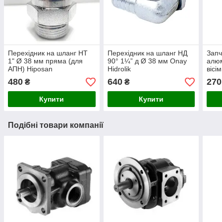
Перехідник на шланг НТ
Перехідник на шланг НД
Запч
1" Ø 38 мм пряма (для
90° 1¼” д Ø 38 мм Onay
алюм
АПН) Hiposan
Hidrolik
вісі
Maki
480
640
270
₴
₴
Купити
Купити
Подібні товари компанії