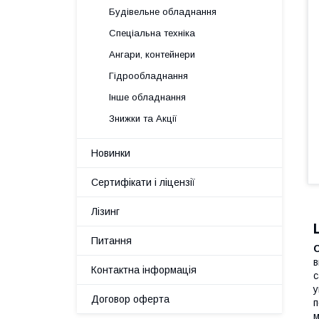
Будівельне обладнання
Спеціальна техніка
Ангари, контейнери
Гідрообладнання
Інше обладнання
Знижки та Акції
Новинки
Сертифікати і ліцензії
Лізинг
Питання
в
Контактна інформація
с
у
Договор оферта
п
м