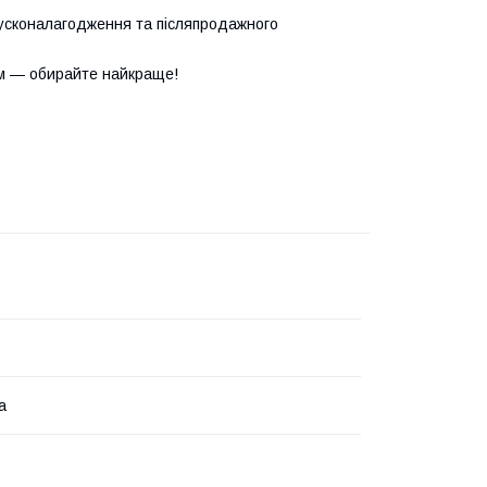
усконалагодження та післяпродажного
м — обирайте найкраще!
а