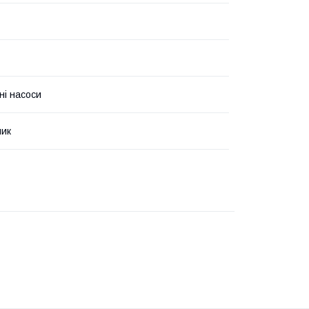
ні насоси
чик