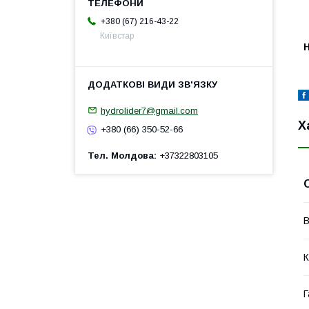
+380 (67) 216-43-22
Київстар
H
hydrolider7@gmail.com
Х
+380 (66) 350-52-66
Тел. Молдова
+37322803105
В
К
Г