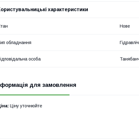
Користувальницькі характеристики
Стан
Нове
ип обладнання
Гідравліч
ідповідальна особа
Танябан
нформація для замовлення
іна:
Ціну уточнюйте