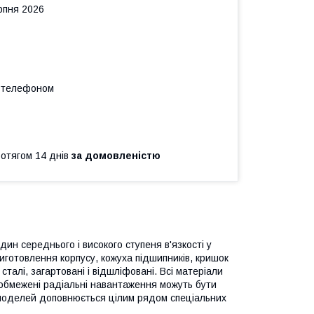
рпня 2026
а телефоном
ротягом 14 днів
за домовленістю
ин середнього і високого ступеня в'язкості у
готовлення корпусу, кожуха підшипників, кришок
сталі, загартовані і відшліфовані. Всі матеріали
 обмежені радіальні навантаження можуть бути
д моделей доповнюється цілим рядом спеціальних