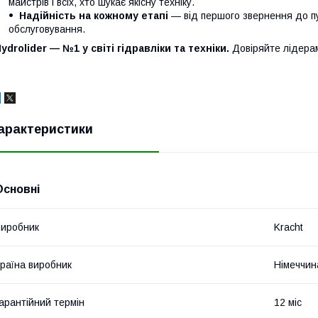
майстрів і всіх, хто шукає якісну техніку.
Надійність на кожному етапі
— від першого звернення до п
обслуговування.
ydrolider — №1 у світі гідравліки та техніки.
Довіряйте лідера
арактеристики
Основні
иробник
Kracht
раїна виробник
Німеччин
арантійний термін
12 міс