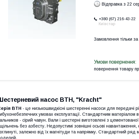
Відправка з 22 се
+380 (67) 216-43-22
Київстар
Замовлення тільки з
повернення товару п
Шестерневий насос BTH, "Kracht"
Серія BTH
- це низькошвидкісні шестеренні насоси для передачі рід
ибухонебезпечних умовах експлуатації. Стандартним матеріалом ви
альников - сірий чавун. Вали і шестерні виготовлені з цементованої 
щільнень без азбесту. Недопустимі зовнішні осьові навантаження,
оглинуті, залежно від їх магнітуди та напрямку. Стандартний ря
оделей.