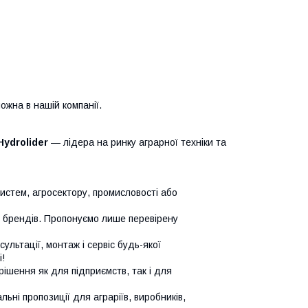
ожна в нашій компанії.
Hydrolider
— лідера на ринку аграрної техніки та
систем, агросектору, промисловості або
х брендів. Пропонуємо лише перевірену
сультації, монтаж і сервіс будь-якої
!
ішення як для підприємств, так і для
ьні пропозиції для аграріїв, виробників,