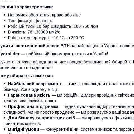
ехнічні характеристики:
Напрямок обертання: праве або ліве
Тип фіксації: фланець
Робочий тиск: 10 бар Швидкість: 100-750 л/хв
В'язкість: 76...30000 мм2/с
Робоча температура: - 10 °C...+200 °C
Купити
шестерневий насос BTH
за найкращою в Україні ціною м
ydrolider
— найбільший гіпермаркет техніки в Україні!
укаєте потужне обладнання, яке працює безвідмовно? Обирайте
ромислового обладнання!
Чому обирають саме нас:
Найбільший асортимент
— тисячі товарів для гідравлічних 
бізнесу. Усе в одному місці!
Гарантована якість
— ми офіційні дилери провідних світови
техніку, яка служить довго.
Професійна підтримка
— індивідуальний підбір, технічні кон
складності. Ми не просто продаємо — ми розв’язуємо ваші задачі
Для бізнесу та приватних осіб
— ми пропонуємо ефективні р
приватних клієнтів.
Вигідні умови
— конкурентні ціни, системи знижок та персонал