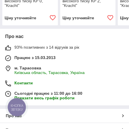
високого тиску KP 0,
високого тиску KP 2,
висо
"Kracht"
"Kracht"
"Kra
Ціну уточнюйте
Ціну уточнюйте
Цін
Про нас
93% позитивних з 14 відгуків за рік
Працює з 15.03.2013
м. Тарасовка
Київська область, Тарасовка, Україна
Контакти
Сьогодні працює з 11:00 до 16:00
Показати весь графік роботи
КНОПКА
ЗВ'ЯЗКУ
Про нас