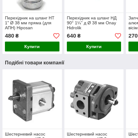
Перехідник на шланг НТ
Перехідник на шланг НД
Запч
1" Ø 38 мм пряма (для
90° 1¼” д Ø 38 мм Onay
алюм
АПН) Hiposan
Hidrolik
вісі
Maki
480
640
270
₴
₴
Купити
Купити
Подібні товари компанії
Шестерневий насос
Шестерневий насос
Шес