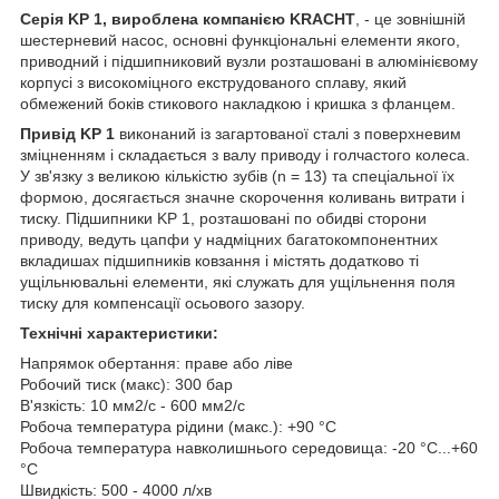
Серія KP 1, вироблена компанією KRACHT
, - це зовнішній
шестерневий насос, основні функціональні елементи якого,
приводний і підшипниковий вузли розташовані в алюмінієвому
корпусі з високоміцного екструдованого сплаву, який
обмежений боків стикового накладкою і кришка з фланцем.
Привід KP 1
виконаний із загартованої сталі з поверхневим
зміцненням і складається з валу приводу і голчастого колеса.
У зв'язку з великою кількістю зубів (n = 13) та спеціальної їх
формою, досягається значне скорочення коливань витрати і
тиску. Підшипники KP 1, розташовані по обидві сторони
приводу, ведуть цапфи у надміцних багатокомпонентних
вкладишах підшипників ковзання і містять додатково ті
ущільнювальні елементи, які служать для ущільнення поля
тиску для компенсації осьового зазору.
Технічні характеристики:
Напрямок обертання: праве або ліве
Робочий тиск (макс): 300 бар
В'язкість: 10 мм2/с - 600 мм2/с
Робоча температура рідини (макс.): +90 °C
Робоча температура навколишнього середовища: -20 °C...+60
°C
Швидкість: 500 - 4000 л/хв