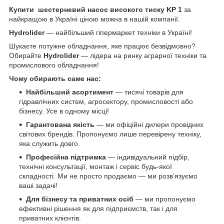
Купити
шестерневий насос високого тиску KP 1
за
найкращою в Україні ціною можна в нашій компанії.
Hydrolider
— найбільший гіпермаркет техніки в Україні!
Шукаєте потужне обладнання, яке працює безвідмовно?
Обирайте
Hydrolider
— лідера на ринку аграрної техніки та
промислового обладнання!
Чому обирають саме нас:
Найбільший асортимент
— тисячі товарів для
гідравлічних систем, агросектору, промисловості або
бізнесу. Усе в одному місці!
Гарантована якість
— ми офіційні дилери провідних
світових брендів. Пропонуємо лише перевірену техніку,
яка служить довго.
Професійна підтримка
— індивідуальний підбір,
технічні консультації, монтаж і сервіс будь-якої
складності. Ми не просто продаємо — ми розв’язуємо
ваші задачі!
Для бізнесу та приватних осіб
— ми пропонуємо
ефективні рішення як для підприємств, так і для
приватних клієнтів.