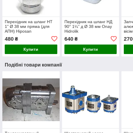
Перехідник на шланг НТ
Перехідник на шланг НД
Запч
1" Ø 38 мм пряма (для
90° 1¼” д Ø 38 мм Onay
алюм
АПН) Hiposan
Hidrolik
вісі
Maki
480
640
270
₴
₴
Купити
Купити
Подібні товари компанії