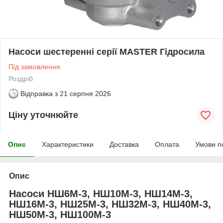
Насоси шестеренні серії MASTER Гідросила
Під замовлення
Роздріб
Відправка з
21 серпня 2026
Ціну уточнюйте
Опис
Характеристики
Доставка
Оплата
Умови п
Опис
Насоси НШ6М-3, НШ10М-3, НШ14М-3,
НШ16М-3, НШ25М-3, НШ32М-3, НШ40М-3,
НШ50М-3, НШ100М-3