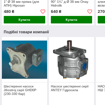
1" Ø 38 мм пряма (для
90° 1¼” д Ø 38 мм Onay
алюм
АПН) Hiposan
Hidrolik
вісі
Maki
480
640
270
₴
₴
Купити
Купити
Подібні товари компанії
Шестеренні насоси
Насоси шестеренні серії
НАС
Jihostroj серії GHD0P
ANTEY Гідросила
НШ 7
(230-330 бар)