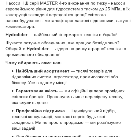
Насоси НШ серії MASTER 4-го виконання по тиску - насоси
європейського рівня для гідросистем з тиском до 25 МПа, в їх
конструкції закладені передові концепції світового
насособудування - металофторопластові підшипники, латунні
компенсатори.
Hydrolider
— найбільший гіпермаркет техніки в Україні!
Шукаєте потужне обладнання, яке працює безвідмовно?
Обирайте
Hydrolider
— лідера на ринку аграрної техніки та
промислового обладнання!
Чому обирають саме нас:
Найбільший асортимент
— тисячі товарів для
гідравлічних систем, агросектору, промисловості або
бізнесу. Усе в одному місці!
Гарантована якість
— ми офіційні дилери провідних
світових брендів. Пропонуємо лише перевірену техніку,
яка служить довго.
Професійна підтримка
— індивідуальний підбір,
технічні консультації, монтаж і сервіс будь-якої
складності. Ми не просто продаємо — ми розв’язуємо
ваші задачі!
Для бізнесу та приватних осіб
— ми пропонуємо