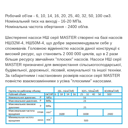
Робочий об'єм - 6, 10, 14, 16, 20, 25, 40, 32, 50, 100 см
3
.
Номінальний тиск на виході - 16-20 МПа.
Номінальна частота обертання - 2400 об/хв.
Шестеренні насоси НШ серії MASTER створені на базі насосів
НШ32М-4, НШ50М-4, що добре зарекомендували себе у
споживачів. Головною відмінністю насосів даної конструкції є
високий ресурс, що становить 2 000 000 циклів, що в 2 рази
більше ресурсу звичайних "плоских" насосів. Насоси НШ серії
MASTER призначені для використання сільськогосподарської,
будівельної, дорожньої, лісовий, комунальної та іншої техніки.
За габаритними і настановних розмірів насоси серії MASTER
повністю взаємозамінними з усіма "плоскими" насосами.