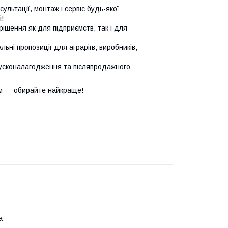
сультації, монтаж і сервіс будь-якої
!
ішення як для підприємств, так і для
ьні пропозиції для аграріїв, виробників,
усконалагодження та післяпродажного
м — обирайте найкраще!
а