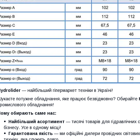
ydrolider
— найбільший гіпермаркет техніки в Україні!
укаєте потужне обладнання, яке працює безвідмовно? Обирайте
ромислового обладнання!
Чому обирають саме нас:
Найбільший асортимент
— тисячі товарів для гідравлічних 
бізнесу. Усе в одному місці!
Гарантована якість
— ми офіційні дилери провідних світови
техніку, яка служить довго.