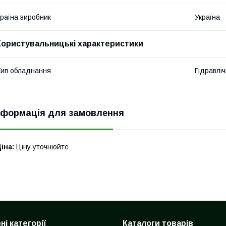
раїна виробник
Україна
Користувальницькі характеристики
ип обладнання
Гідравліч
нформація для замовлення
іна:
Ціну уточнюйте
і категорії
Каталоги товарів