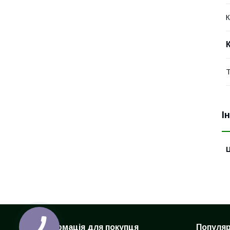
К
Т
І
Ц
Інформація для покупця
Популярн