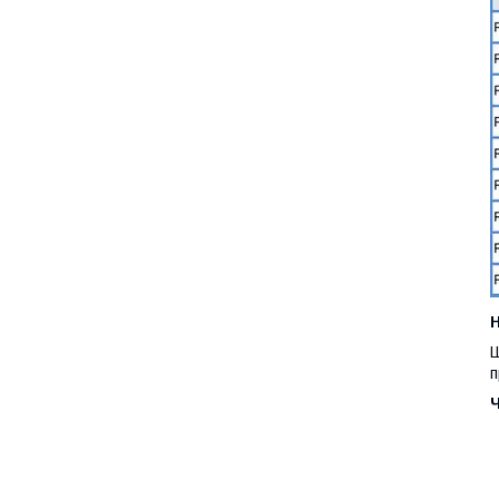
H
Ш
п