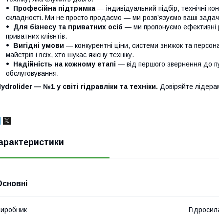
Професійна підтримка
— індивідуальний підбір, технічні кон
складності. Ми не просто продаємо — ми розв’язуємо ваші задачі
Для бізнесу та приватних осіб
— ми пропонуємо ефективні р
приватних клієнтів.
Вигідні умови
— конкурентні ціни, системи знижок та персонал
майстрів і всіх, хто шукає якісну техніку.
Надійність на кожному етапі
— від першого звернення до п
обслуговування.
ydrolider — №1 у світі гідравліки та техніки.
Довіряйте лідера
арактеристики
Основні
иробник
Гідросил