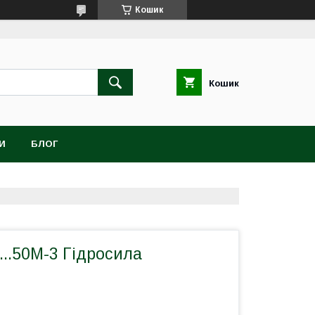
Кошик
Кошик
И
БЛОГ
..50M-3 Гідросила