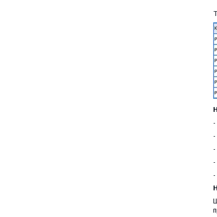
-
-
-
-
-
H
Ш
п