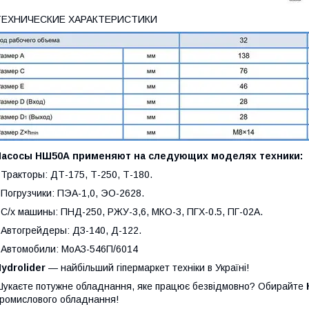
ТЕХНИЧЕСКИЕ ХАРАКТЕРИСТИКИ
Насосы НШ50А применяют на следующих моделях техники:
 Тракторы: ДТ-175, Т-250, Т-180.
 Погрузчики: ПЭА-1,0, ЭО-2628.
 С/х машины: ПНД-250, РЖУ-3,6, МКО-3, ПГХ-0.5, ПГ-02А.
 Автогрейдеры: ДЗ-140, Д-122.
 Автомобили: МоАЗ-546П/6014
ydrolider
— найбільший гіпермаркет техніки в Україні!
укаєте потужне обладнання, яке працює безвідмовно? Обирайте
ромислового обладнання!