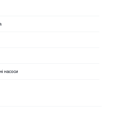
а
ні насоси