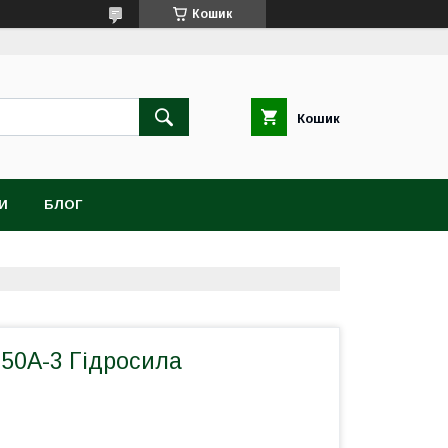
Кошик
Кошик
И
БЛОГ
0А-3 Гідросила