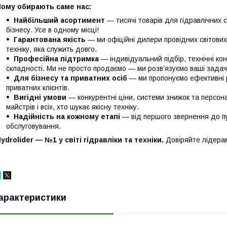
Чому обирають саме нас:
Найбільший асортимент
— тисячі товарів для гідравлічних 
бізнесу. Усе в одному місці!
Гарантована якість
— ми офіційні дилери провідних світови
техніку, яка служить довго.
Професійна підтримка
— індивідуальний підбір, технічні кон
складності. Ми не просто продаємо — ми розв’язуємо ваші задачі
Для бізнесу та приватних осіб
— ми пропонуємо ефективні р
приватних клієнтів.
Вигідні умови
— конкурентні ціни, системи знижок та персонал
майстрів і всіх, хто шукає якісну техніку.
Надійність на кожному етапі
— від першого звернення до п
обслуговування.
ydrolider — №1 у світі гідравліки та техніки.
Довіряйте лідера
арактеристики