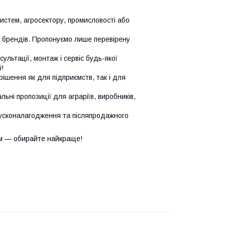
систем, агросектору, промисловості або
х брендів. Пропонуємо лише перевірену
сультації, монтаж і сервіс будь-якої
!
ішення як для підприємств, так і для
ьні пропозиції для аграріїв, виробників,
усконалагодження та післяпродажного
м — обирайте найкраще!