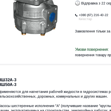
Відправка з 22 се
+380 (67) 216-43-22
Київстар
Замовлення тільки з
повернення товару п
НШ32А-3
НШ50А-3
рименяются для нагнетания рабочей жидкости в гидросистемах р
ельскохозяйственных, дорожных, коммунальных и других машин.
асосы шестеренные исполнения "А" (получившие название "круглы
ашин, эксплуатируемых на строительстве, землеройных работах, в