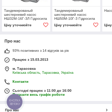
Тандемированый
Тандемированый
Насо
шестерневий насос
шестерневий насос
НШ32М-16Г-3Л Гідросила
НШ50М-10Г-3 Гідросила
Ціну уточнюйте
Ціну уточнюйте
Цін
Про нас
93% позитивних з 14 відгуків за рік
Працює з 15.03.2013
м. Тарасовка
Київська область, Тарасовка, Україна
Контакти
Сьогодні працює з 11:00 до 16:00
Показати весь графік роботи
КНОПКА
ЗВ'ЯЗКУ
Про нас