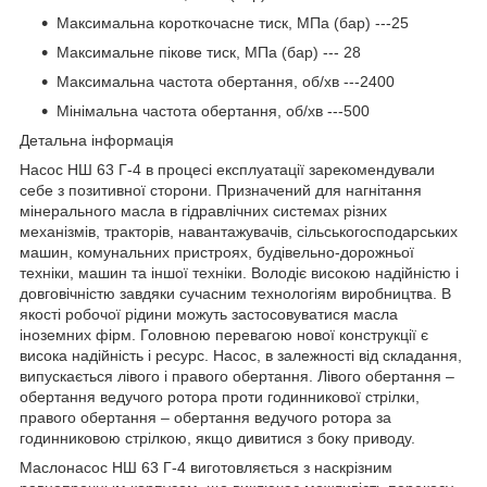
Максимальна короткочасне тиск, МПа (бар) ---25
Максимальне пікове тиск, МПа (бар) --- 28
Максимальна частота обертання, об/хв ---2400
Мінімальна частота обертання, об/хв ---500
Детальна інформація
Насос НШ 63 Г-4 в процесі експлуатації зарекомендували
себе з позитивної сторони. Призначений для нагнітання
мінерального масла в гідравлічних системах різних
механізмів, тракторів, навантажувачів, сільськогосподарських
машин, комунальних пристроях, будівельно-дорожньої
техніки, машин та іншої техніки. Володіє високою надійністю і
довговічністю завдяки сучасним технологіям виробництва. В
якості робочої рідини можуть застосовуватися масла
іноземних фірм. Головною перевагою нової конструкції є
висока надійність і ресурс. Насос, в залежності від складання,
випускається лівого і правого обертання. Лівого обертання –
обертання ведучого ротора проти годинникової стрілки,
правого обертання – обертання ведучого ротора за
годинниковою стрілкою, якщо дивитися з боку приводу.
Маслонасос НШ 63 Г-4 виготовляється з наскрізним