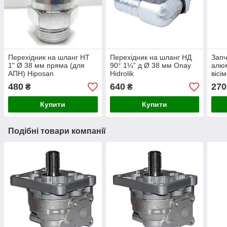
Перехідник на шланг НТ
Перехідник на шланг НД
Запч
1" Ø 38 мм пряма (для
90° 1¼” д Ø 38 мм Onay
алюм
АПН) Hiposan
Hidrolik
вісі
Maki
480
640
270
₴
₴
Купити
Купити
Подібні товари компанії