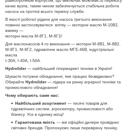
равнопрочным корпусом, що виключає можливість перекосу
качає вузла, таким чином забезпечується стабільна робота
насоса на протязі всього терміну служби.
В якості робочої рідини для насоса третього виконання
повинні застосовуватися: влітку — моторне масло М-10В2,
взимку —
моторні масла М-8Г1, М-8Г2/
Для маслонасосів 4-го виконання — моторні М-8В1, М-8В2,
М-8Г1, М-8Г2, гідравлічне масло МГЕ-46В, індустріальні
масла
І-30А, І-40А, І-50А.
Hydrolider
— найбільший гіпермаркет техніки в Україні!
Шукаєте потужне обладнання, яке працює безвідмовно?
Обирайте
Hydrolider
— лідера на ринку аграрної техніки та
промислового обладнання!
Чому обирають саме нас:
Найбільший асортимент
— тисячі товарів для
гідравлічних систем, агросектору, промисловості або
бізнесу. Усе в одному місці!
Гарантована якість
— ми офіційні дилери провідних
світових брендів. Пропонуємо лише перевірену техніку,