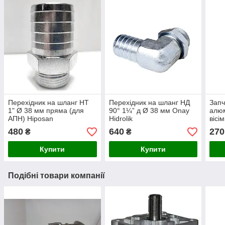
Перехідник на шланг НТ
Перехідник на шланг НД
Запч
1" Ø 38 мм пряма (для
90° 1¼” д Ø 38 мм Onay
алюм
АПН) Hiposan
Hidrolik
вісі
Maki
480
640
270
₴
₴
Купити
Купити
Подібні товари компанії