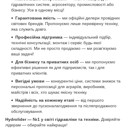
гідравлічних систем, агросектору, промисловості або
бізнесу. Усе в одному місці!
Гарантована якість
— ми офіційні дилери провідних
світових брендів. Пропонуємо лише перевірену техніку,
яка служить довго.
Професійна підтримка
— індивідуальний підбір,
технічні консультації, монтаж і сервіс будь-якої
складності. Ми не просто продаємо — ми розв’язуємо
ваші задачі!
Для бізнесу та приватних осіб
— ми пропонуємо
ефективні рішення як для підприємств, так і для
приватних клієнтів.
Вигідні умови
— конкурентні ціни, системи знижок та
персональні пропозиції для аграріїв, виробників,
майстрів і всіх, хто шукає якісну техніку.
Надійність на кожному етапі
— від першого
звернення до пусконалагодження та післяпродажного
обслуговування.
Hydrolider — №1 у світі гідравліки та техніки.
Довіряйте
лідерам — обирайте найкраще!