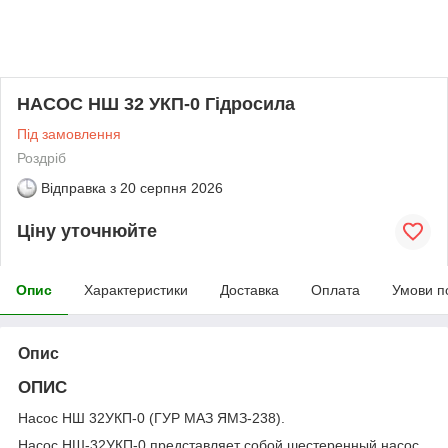
НАСОС НШ 32 УКП-0 Гідросила
Під замовлення
Роздріб
Відправка з
20 серпня 2026
Ціну уточнюйте
Опис
Характеристики
Доставка
Оплата
Умови п
Опис
ОПИС
Насос НШ 32УКП-0 (ГУР МАЗ ЯМЗ-238).
Насос НШ-32УКП-0 представляет собой шестеренный насос