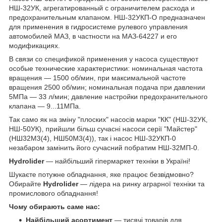
НШ-32УК, агрегатированный с ограничителем расхода и
предохранительным клапаном. НШ-32УКП-О предназначен
для применения в гидросистеме рулевого управления
автомобилей МАЗ, в частности на МАЗ-64227 и его
модификациях.
В связи со спецификой применения у насоса существуют
особые технические характеристики: номинальная частота
вращения ― 1500 об/мин, при максимальной частоте
вращения 2500 об/мин; номинальная подача при давлении
5МПа ― 33 л/мин; давление настройки предохранительного
клапана ― 9...11МПа.
Так само як на зміну "плоских" насосів марки "КК" (НШ-32УК,
НШ-50УК), прийшли більш сучасні насоси серії "Майстер"
(НШ32М3(4), НШ50М3(4)), так і насос НШ-32УКП-0
незабаром замінить його сучасний побратим НШ-32МП-0.
Hydrolider
— найбільший гіпермаркет техніки в Україні!
Шукаєте потужне обладнання, яке працює безвідмовно?
Обирайте
Hydrolider
— лідера на ринку аграрної техніки та
промислового обладнання!
Чому обирають саме нас:
Найбільший асортимент
— тисячі товарів для