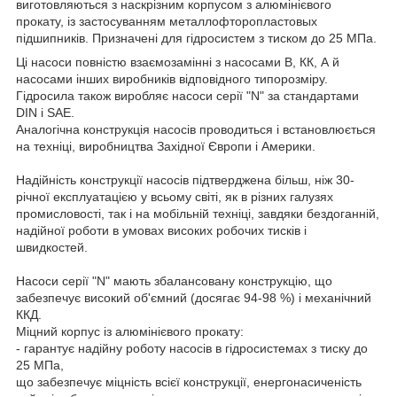
виготовляються з наскрізним корпусом з алюмінієвого
прокату, із застосуванням металлофторопластовых
підшипників. Призначені для гідросистем з тиском до 25 МПа.
Ці насоси повністю взаємозамінні з насосами В, КК, А й
насосами інших виробників відповідного типорозміру.
Гідросила також виробляє насоси серії "N" за стандартами
DIN і SAE.
Аналогічна конструкція насосів проводиться і встановлюється
на техніці, виробництва Західної Європи і Америки.
Надійність конструкції насосів підтверджена більш, ніж 30-
річної експлуатацією у всьому світі, як в різних галузях
промисловості, так і на мобільній техніці, завдяки бездоганній,
надійної роботи в умовах високих робочих тисків і
швидкостей.
Насоси серії "N" мають збалансовану конструкцію, що
забезпечує високий об'ємний (досягає 94-98 %) і механічний
ККД.
Міцний корпус із алюмінієвого прокату:
- гарантує надійну роботу насосів в гідросистемах з тиску до
25 МПа,
що забезпечує міцність всієї конструкції, енергонасиченість