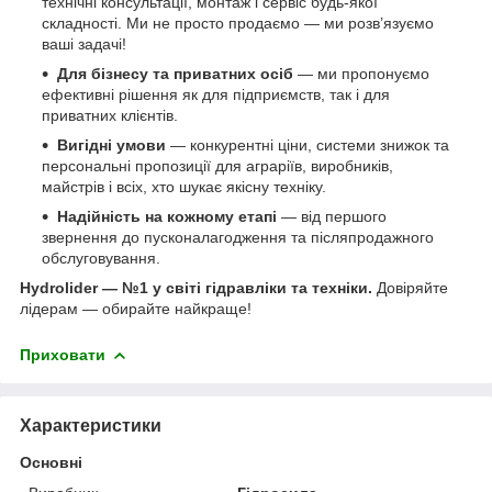
технічні консультації, монтаж і сервіс будь-якої
складності. Ми не просто продаємо — ми розв’язуємо
ваші задачі!
Для бізнесу та приватних осіб
— ми пропонуємо
ефективні рішення як для підприємств, так і для
приватних клієнтів.
Вигідні умови
— конкурентні ціни, системи знижок та
персональні пропозиції для аграріїв, виробників,
майстрів і всіх, хто шукає якісну техніку.
Надійність на кожному етапі
— від першого
звернення до пусконалагодження та післяпродажного
обслуговування.
Hydrolider — №1 у світі гідравліки та техніки.
Довіряйте
лідерам — обирайте найкраще!
Приховати
Характеристики
Основні