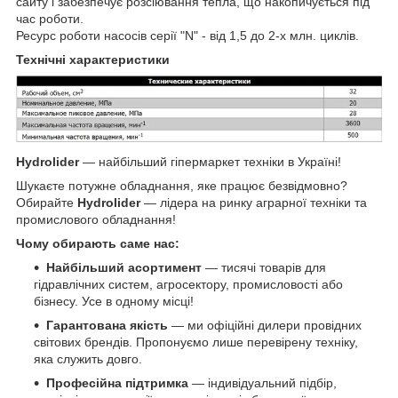
сайту і забезпечує розсіювання тепла, що накопичується під
час роботи.
Ресурс роботи насосів серії "N" - від 1,5 до 2-х млн. циклів.
Технічні характеристики
Hydrolider
— найбільший гіпермаркет техніки в Україні!
Шукаєте потужне обладнання, яке працює безвідмовно?
Обирайте
Hydrolider
— лідера на ринку аграрної техніки та
промислового обладнання!
Чому обирають саме нас:
Найбільший асортимент
— тисячі товарів для
гідравлічних систем, агросектору, промисловості або
бізнесу. Усе в одному місці!
Гарантована якість
— ми офіційні дилери провідних
світових брендів. Пропонуємо лише перевірену техніку,
яка служить довго.
Професійна підтримка
— індивідуальний підбір,