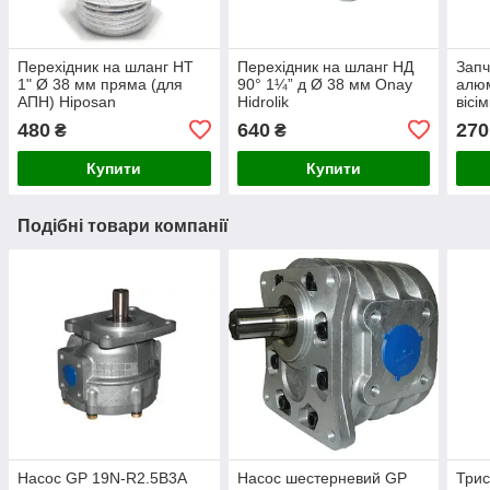
Перехідник на шланг НТ
Перехідник на шланг НД
Запч
1" Ø 38 мм пряма (для
90° 1¼” д Ø 38 мм Onay
алюм
АПН) Hiposan
Hidrolik
вісі
Maki
480
640
270
₴
₴
Купити
Купити
Подібні товари компанії
Насос GP 19N-R2.5B3A
Насос шестерневий GP
Трис