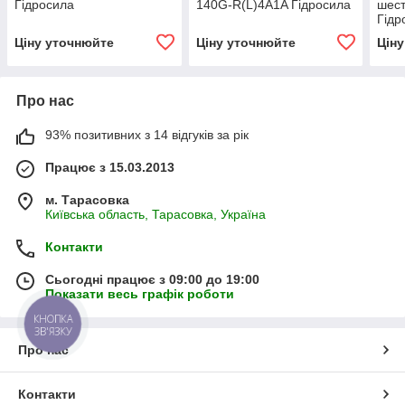
Гідросила
140G-R(L)4A1A Гідросила
шест
Гідр
GP2
Ціну уточнюйте
Ціну уточнюйте
Цін
A33
Про нас
93% позитивних з 14 відгуків за рік
Працює з 15.03.2013
м. Тарасовка
Київська область, Тарасовка, Україна
Контакти
Сьогодні працює з 09:00 до 19:00
Показати весь графік роботи
КНОПКА
ЗВ'ЯЗКУ
Про нас
Контакти