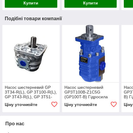
Купити
Купити
Подібні товари компанії
Насос шестерневий GP
Насос шестерневий
Нас
3T34-R(L), GP 3Т100-R(L),
GP3T100B-Z1C5G
GP3
GP 3Т43-R(L), GP 3Т51-
(GP100T-B) Гідросила
B) Г
R(L), GP 3Т61-R(L), GP
Ціну уточнюйте
Ціну уточнюйте
Цін
3Т82-R(L)Гідросила
Про нас