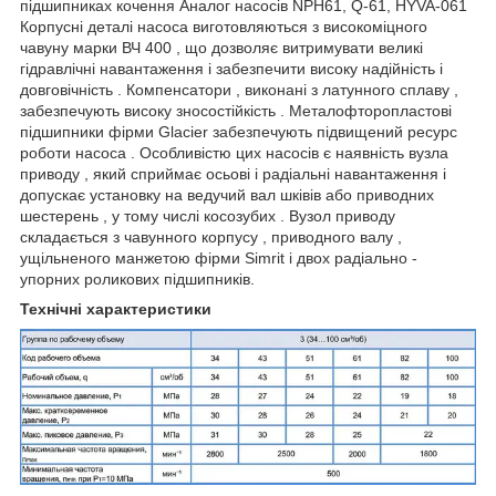
підшипниках кочення Аналог насосів NPH61, Q-61, HYVA-061
Корпусні деталі насоса виготовляються з високоміцного
чавуну марки ВЧ 400 , що дозволяє витримувати великі
гідравлічні навантаження і забезпечити високу надійність і
довговічність . Компенсатори , виконані з латунного сплаву ,
забезпечують високу зносостійкість . Металофторопластові
підшипники фірми Glacier забезпечують підвищений ресурс
роботи насоса . Особливістю цих насосів є наявність вузла
приводу , який сприймає осьові і радіальні навантаження і
допускає установку на ведучий вал шківів або приводних
шестерень , у тому числі косозубих . Вузол приводу
складається з чавунного корпусу , приводного валу ,
ущільненого манжетою фірми Simrit і двох радіально -
упорних роликових підшипників.
Технічні характеристики