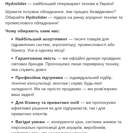
Hydrolider
— найбільший гіпермаркет техніки в Україні!
Шукаєте потужне обладнання, яке працює безвідмовно?
Обирайте
Hydrolider
— лідера на ринку аграрної техніки та
промислового обладнання!
Чому обирають саме нас:
Найбільший асортимент
— тисячі товарів для
гідравлічних систем, агросектору, промисловості або
бізнесу. Усе в одному місці!
Гарантована якість
— ми офіційні дилери провідних
світових брендів. Пропонуємо лише перевірену техніку,
яка служить довго.
Професійна підтримка
— індивідуальний підбір,
технічні консультації, монтаж і сервіс будь-якої
складності. Ми не просто продаємо — ми розв’язуємо
ваші задачі!
Для бізнесу та приватних осіб
— ми пропонуємо
ефективні рішення як для підприємств, так і для
приватних клієнтів.
Вигідні умови
— конкурентні ціни, системи знижок та
персональні пропозиції для аграріїв, виробників,
майстрів і всіх, хто шукає якісну техніку.