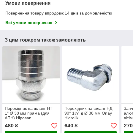
Умови повернення
Повернення товару впродовж 14 днів за домовленістю
Всі умови повернення
З цим товаром також замовляють
Перехідник на шланг НТ
Перехідник на шланг НД
Запч
1" Ø 38 мм пряма (для
90° 1¼” д Ø 38 мм Onay
алюм
АПН) Hiposan
Hidrolik
вісі
Maki
480
640
270
₴
₴