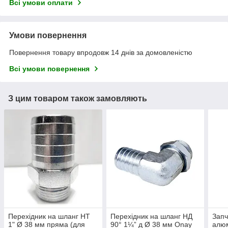
Всі умови оплати
Умови повернення
Повернення товару впродовж 14 днів за домовленістю
Всі умови повернення
З цим товаром також замовляють
Перехідник на шланг НТ
Перехідник на шланг НД
Запч
1" Ø 38 мм пряма (для
90° 1¼” д Ø 38 мм Onay
алюм