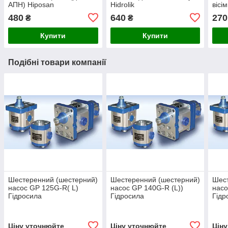
АПН) Hiposan
Hidrolik
вісі
Maki
480
640
270
₴
₴
Купити
Купити
Подібні товари компанії
Шестеренний (шестерний)
Шестеренний (шестерний)
Шест
насос GP 125G-R( L)
насос GP 140G-R (L))
насо
Гідросила
Гідросила
Гідр
Ціну уточнюйте
Ціну уточнюйте
Цін