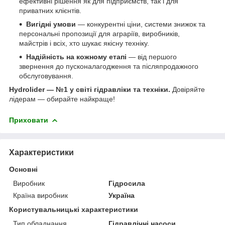
ефективні рішення як для підприємств, так і для
приватних клієнтів.
Вигідні умови
— конкурентні ціни, системи знижок та
персональні пропозиції для аграріїв, виробників,
майстрів і всіх, хто шукає якісну техніку.
Надійність на кожному етапі
— від першого
звернення до пусконалагодження та післяпродажного
обслуговування.
Hydrolider — №1 у світі гідравліки та техніки.
Довіряйте
лідерам — обирайте найкраще!
Приховати
Характеристики
Основні
Виробник
Гідросила
Країна виробник
Україна
Користувальницькі характеристики
Тип обладнання
Гідравлічні насоси