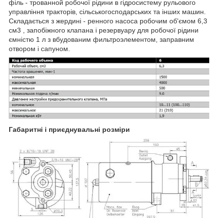
філь - трованной робочої рідини в гідросистему рульового
управління тракторів, сільськогосподарських та інших машин.
Складається з жердині - ренного насоса робочим об'ємом 6,3
см3 , запобіжного клапана і резервуару для робочої рідини
ємністю 1 л з вбудованим фильтроэлементом, заправним
отвором і сапуном.
Габаритні і приєднувальні розміри