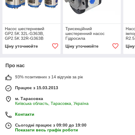
Насос шестерневий
Трисекційний
Нас
GP2.5K 32L-G363B,
шестеренний насос
імпо
GP2.5K 32R-G363B
Гідросила
R2.
Гідросила
GP2.5K28/2K10/2K10R-
Ціну уточнюйте
Ціну уточнюйте
Цін
A333AAA–F
Про нас
93% позитивних з 14 відгуків за рік
Працює з 15.03.2013
м. Тарасовка
Київська область, Тарасовка, Україна
Контакти
Сьогодні працює з 09:00 до 19:00
Показати весь графік роботи