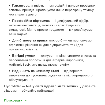
Гарантована якість
— ми офіційні дилери провідних
світових брендів. Пропонуємо лише перевірену техніку,
яка служить довго.
Професійна підтримка
— індивідуальний підбір,
технічні консультації, монтаж і сервіс будь-якої
складності. Ми не просто продаємо — ми розв’язуємо
ваші задачі!
Для бізнесу та приватних осіб
— ми пропонуємо
ефективні рішення як для підприємств, так і для
приватних клієнтів.
Вигідні умови
— конкурентні ціни, системи знижок та
персональні пропозиції для аграріїв, виробників,
майстрів і всіх, хто шукає якісну техніку.
Надійність на кожному етапі
— від першого
звернення до пусконалагодження та післяпродажного
обслуговування.
Hydrolider — №1 у світі гідравліки та техніки.
Довіряйте
лідерам — обирайте найкраще!
Приховати