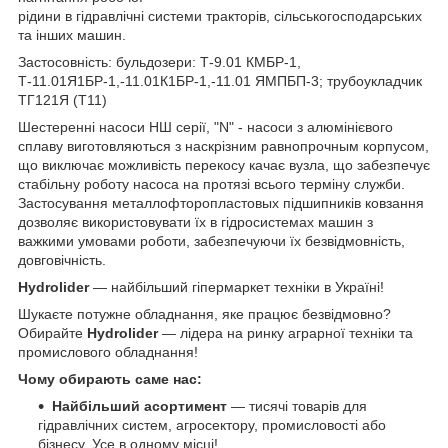
рідини в гідравлічні системи тракторів, сільськогосподарських
та інших машин.
Застосовність: бульдозери: Т-9.01 КМБР-1,
Т-11.01Я1БР-1,-11.01К1БР-1,-11.01 ЯМПБП-3; трубоукладчик
ТГ121Я (Т11)
Шестеренні насоси НШ серії, "N" - насоси з алюмінієвого
сплаву виготовляються з наскрізним равнопрочным корпусом,
що виключає можливість перекосу качає вузла, що забезпечує
стабільну роботу насоса на протязі всього терміну служби.
Застосування металлофторопластовых підшипників ковзання
дозволяє використовувати їх в гідросистемах машин з
важкими умовами роботи, забезпечуючи їх безвідмовність,
довговічність.
Hydrolider
— найбільший гіпермаркет техніки в Україні!
Шукаєте потужне обладнання, яке працює безвідмовно?
Обирайте
Hydrolider
— лідера на ринку аграрної техніки та
промислового обладнання!
Чому обирають саме нас:
Найбільший асортимент
— тисячі товарів для
гідравлічних систем, агросектору, промисловості або
бізнесу. Усе в одному місці!