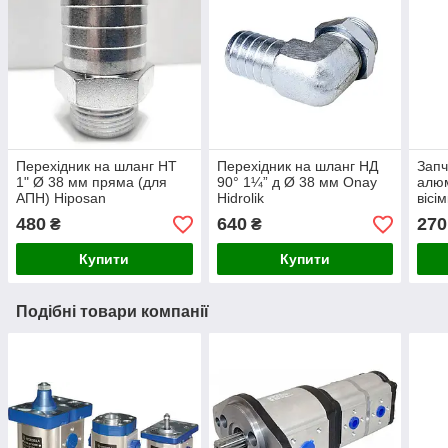
Перехідник на шланг НТ
Перехідник на шланг НД
Запч
1" Ø 38 мм пряма (для
90° 1¼” д Ø 38 мм Onay
алюм
АПН) Hiposan
Hidrolik
вісі
Maki
480
640
270
₴
₴
Купити
Купити
Подібні товари компанії