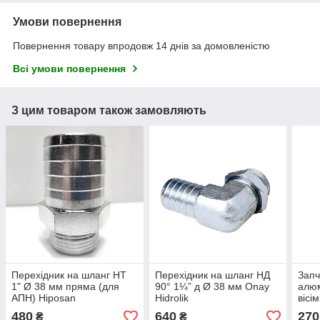
Умови повернення
Повернення товару впродовж 14 днів за домовленістю
Всі умови повернення
З цим товаром також замовляють
Перехідник на шланг НТ
Перехідник на шланг НД
Запч
1" Ø 38 мм пряма (для
90° 1¼” д Ø 38 мм Onay
алюм
АПН) Hiposan
Hidrolik
вісі
Maki
480
640
270
₴
₴