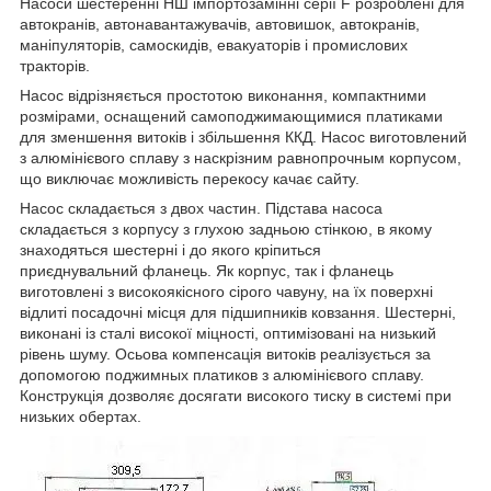
Насоси шестеренні НШ імпортозамінні серії F розроблені для
автокранів, автонавантажувачів, автовишок, автокранів,
маніпуляторів, самоскидів, евакуаторів і промислових
тракторів.
Насос відрізняється простотою виконання, компактними
розмірами, оснащений самоподжимающимися платиками
для зменшення витоків і збільшення ККД. Насос виготовлений
з алюмінієвого сплаву з наскрізним равнопрочным корпусом,
що виключає можливість перекосу качає сайту.
Насос складається з двох частин. Підстава насоса
складається з корпусу з глухою задньою стінкою, в якому
знаходяться шестерні і до якого кріпиться
приєднувальний фланець. Як корпус, так і фланець
виготовлені з високоякісного сірого чавуну, на їх поверхні
відлиті посадочні місця для підшипників ковзання. Шестерні,
виконані із сталі високої міцності, оптимізовані на низький
рівень шуму. Осьова компенсація витоків реалізується за
допомогою поджимных платиков з алюмінієвого сплаву.
Конструкція дозволяє досягати високого тиску в системі при
низьких обертах.