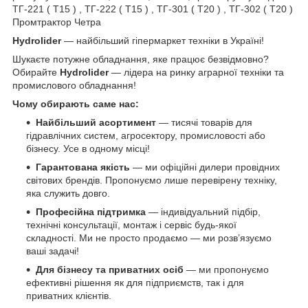
ТГ-221 ( Т15 ) , ТГ-222 ( Т15 ) , ТГ-301 ( Т20 ) , ТГ-302 ( Т20 )
Промтрактор Четра
Hydrolider
— найбільший гіпермаркет техніки в Україні!
Шукаєте потужне обладнання, яке працює безвідмовно?
Обирайте
Hydrolider
— лідера на ринку аграрної техніки та
промислового обладнання!
Чому обирають саме нас:
Найбільший асортимент
— тисячі товарів для
гідравлічних систем, агросектору, промисловості або
бізнесу. Усе в одному місці!
Гарантована якість
— ми офіційні дилери провідних
світових брендів. Пропонуємо лише перевірену техніку,
яка служить довго.
Професійна підтримка
— індивідуальний підбір,
технічні консультації, монтаж і сервіс будь-якої
складності. Ми не просто продаємо — ми розв’язуємо
ваші задачі!
Для бізнесу та приватних осіб
— ми пропонуємо
ефективні рішення як для підприємств, так і для
приватних клієнтів.