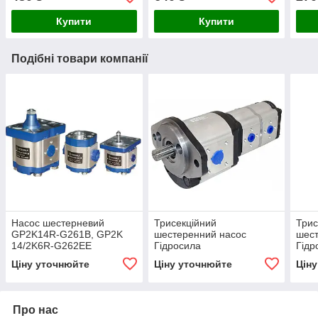
Купити
Купити
Подібні товари компанії
Насос шестерневий
Трисекційний
Трис
GP2K14R-G261B, GP2K
шестеренний насос
шест
14/2K6R-G262EE
Гідросила
Гідр
Гідросила
GP2.5K28/2K10/2K10R-
GP2
Ціну уточнюйте
Ціну уточнюйте
Цін
A333AAA–F
B43
Про нас