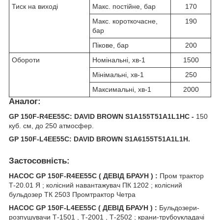
Тиск на виході
Макс. постійне, бар
170
Макс. короткочасне,
190
бар
Пікове, бар
200
Обороти
Номінальні, хв
-1
1500
Мінімальні, хв
-1
250
Максимальні, хв
-1
2000
Аналог:
GP 150F-R4EE55C: DAVID BROWN S1A155T51A1L1HC -
150
куб. см, до 250 атмосфер.
GP 150F-L4EE55C: DAVID BROWN S1A6155T51A1L1H.
Застосовність:
НАСОС GP 150F-R4EE55C ( ДЕВІД БРАУН ) :
Пром трактор
Т-20.01 Я ; колісний навантажувач ПК 1202 ; колісний
бульдозер ТК 2503 Промтрактор Четра
НАСОС GP 150F-L4EE55C ( ДЕВІД БРАУН ) :
Бульдозери-
розпушувачи Т-1501 , Т-2001 , Т-2502 ; крани-трубоукладачі