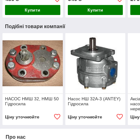
Купити
Купити
Подібні товари компанії
НАСОС НМШ 32, НМШ 50
Насос НШ 32А-3 (ANTEY)
Аксі
Гідросила
Гідросила
насо
нере
Ціну уточнюйте
Ціну уточнюйте
Цін
Про нас