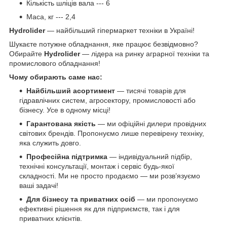
Кількість шліців вала --- 6
Маса, кг --- 2,4
Hydrolider
— найбільший гіпермаркет техніки в Україні!
Шукаєте потужне обладнання, яке працює безвідмовно?
Обирайте
Hydrolider
— лідера на ринку аграрної техніки та
промислового обладнання!
Чому обирають саме нас:
Найбільший асортимент
— тисячі товарів для
гідравлічних систем, агросектору, промисловості або
бізнесу. Усе в одному місці!
Гарантована якість
— ми офіційні дилери провідних
світових брендів. Пропонуємо лише перевірену техніку,
яка служить довго.
Професійна підтримка
— індивідуальний підбір,
технічні консультації, монтаж і сервіс будь-якої
складності. Ми не просто продаємо — ми розв’язуємо
ваші задачі!
Для бізнесу та приватних осіб
— ми пропонуємо
ефективні рішення як для підприємств, так і для
приватних клієнтів.