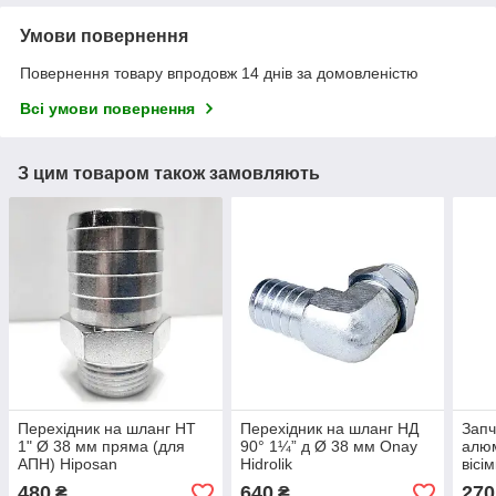
Умови повернення
Повернення товару впродовж 14 днів за домовленістю
Всі умови повернення
З цим товаром також замовляють
Перехідник на шланг НТ
Перехідник на шланг НД
Запч
1" Ø 38 мм пряма (для
90° 1¼” д Ø 38 мм Onay
алюм
АПН) Hiposan
Hidrolik
вісі
Maki
480
640
270
₴
₴