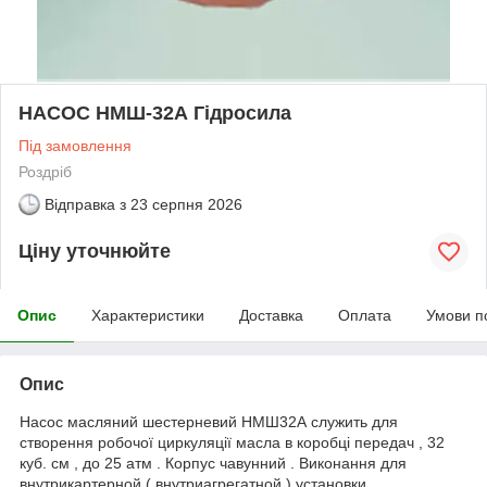
НАСОС НМШ-32А Гідросила
Під замовлення
Роздріб
Відправка з
23 серпня 2026
Ціну уточнюйте
Опис
Характеристики
Доставка
Оплата
Умови п
Опис
Насос масляний шестерневий НМШ32А служить для
створення робочої циркуляції масла в коробці передач , 32
куб. см , до 25 атм . Корпус чавунний . Виконання для
внутрикартерной ( внутриагрегатной ) установки .