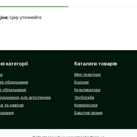
іна:
Ціну уточнюйте
і категорії
Каталоги товарів
ка
Міні-трактори
ве обладнання
Борони
е обладнання
Культиватори
бладнання для агротехніки
Трубогиби
а та навіски
Компресори
аднання
Баштові крани