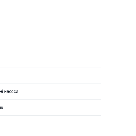
ні насоси
ак