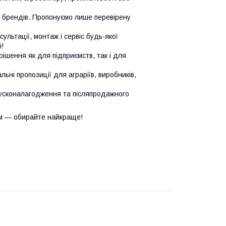
х брендів. Пропонуємо лише перевірену
сультації, монтаж і сервіс будь-якої
!
ішення як для підприємств, так і для
ьні пропозиції для аграріїв, виробників,
усконалагодження та післяпродажного
м — обирайте найкраще!