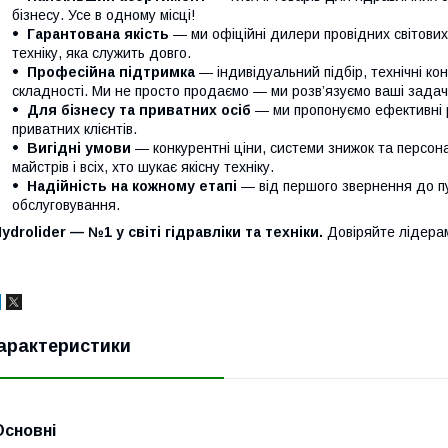
бізнесу. Усе в одному місці!
Гарантована якість
— ми офіційні дилери провідних світови
техніку, яка служить довго.
Професійна підтримка
— індивідуальний підбір, технічні кон
складності. Ми не просто продаємо — ми розв’язуємо ваші задачі
Для бізнесу та приватних осіб
— ми пропонуємо ефективні р
приватних клієнтів.
Вигідні умови
— конкурентні ціни, системи знижок та персонал
майстрів і всіх, хто шукає якісну техніку.
Надійність на кожному етапі
— від першого звернення до п
обслуговування.
ydrolider — №1 у світі гідравліки та техніки.
Довіряйте лідера
арактеристики
Основні