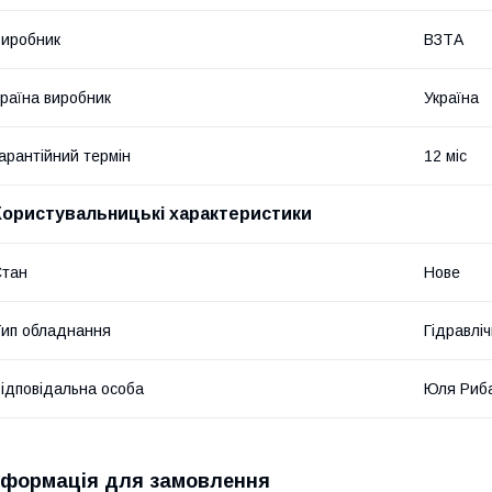
иробник
ВЗТА
раїна виробник
Україна
арантійний термін
12 міс
Користувальницькі характеристики
Стан
Нове
ип обладнання
Гідравліч
ідповідальна особа
Юля Риб
нформація для замовлення