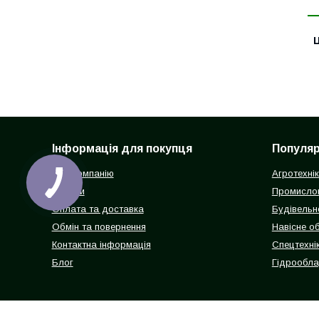
Ц
Інформація для покупця
Популярн
Про компанію
Агротехні
Відгуки
Промисло
Оплата та доставка
Будівельн
Обмін та повернення
Навісне о
Контактна інформація
Спецтехнік
Блог
Гідрообл