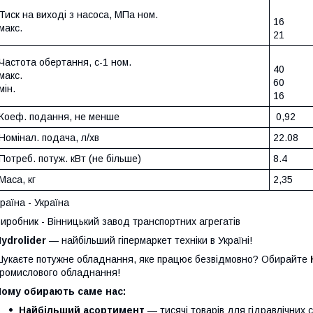
Тиск на виході з насоса, МПа ном.
16
макс.
21
Частота обертання, с-1 ном.
40
макс.
60
мін.
16
Коеф. подання, не менше
0,92
Номінал. подача, л/хв
22.08
Потреб. потуж. кВт (не більше)
8.4
Маса, кг
2,35
раїна - Україна
иробник - Вінницький завод транспортних агрегатів
ydrolider
— найбільший гіпермаркет техніки в Україні!
укаєте потужне обладнання, яке працює безвідмовно? Обирайте
ромислового обладнання!
Чому обирають саме нас:
Найбільший асортимент
— тисячі товарів для гідравлічних 