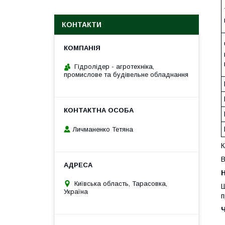
КОНТАКТИ
Гідролідер - агротехніка,
промислове та будівельне обладнання
Личманенко Тетяна
К
В
H
Київська область, Тарасовка,
Ш
Україна
п