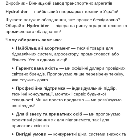
Виробник - Вінницький завод транспортних агрегатів
Hydrolider
— найбільший гіпермаркет техніки в Україні!
Шукаєте потужне обладнання, яке працює безвідмовно?
Обирайте
Hydrolider
— лідера на ринку аграрної техніки та
промислового обладнання!
Чому обирають саме нас:
Найбільший асортимент
— тисячі товарів для
гідравлічних систем, агросектору, промисловості або
бізнесу. Усе в одному місці!
Гарантована якість
— ми офіційні дилери провідних
світових брендів. Пропонуємо лише перевірену техніку,
яка служить довго.
Професійна підтримка
— індивідуальний підбір,
технічні консультації, монтаж і сервіс будь-якої
складності. Ми не просто продаємо — ми розв’язуємо
ваші задачі!
Для бізнесу та приватних осіб
— ми пропонуємо
ефективні рішення як для підприємств, так і для
приватних клієнтів.
Вигідні умови
— конкурентні ціни, системи знижок та