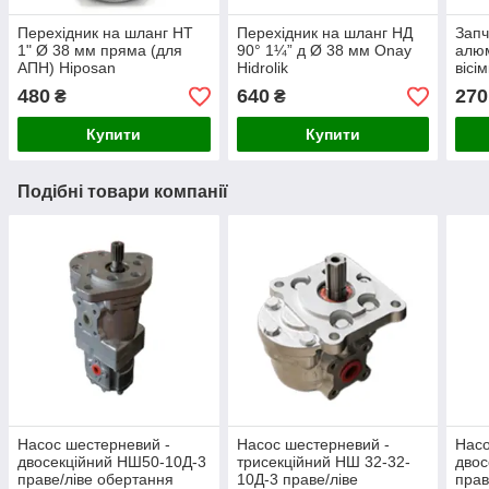
Перехідник на шланг НТ
Перехідник на шланг НД
Запч
1" Ø 38 мм пряма (для
90° 1¼” д Ø 38 мм Onay
алюм
АПН) Hiposan
Hidrolik
вісі
Maki
480
640
270
₴
₴
Купити
Купити
Подібні товари компанії
Насос шестерневий -
Насос шестерневий -
Насо
двосекційний НШ50-10Д-3
трисекційний НШ 32-32-
двос
праве/ліве обертання
10Д-3 праве/ліве
прав