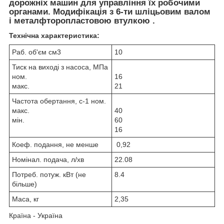
дорожніх машин для управління їх робочими
органами. Модифікація з 6-ти шліцьовим валом
і металфторопластовою втулкою .
Технічна характеристика:
Раб. об'єм см3
10
Тиск на виході з насоса, МПа
ном.
16
макс.
21
Частота обертання, с-1 ном.
макс.
40
мін.
60
16
Коеф. подання, не менше
0,92
Номінал. подача, л/хв
22.08
Потреб. потуж. кВт (не
8.4
більше)
Маса, кг
2,35
Країна - Україна