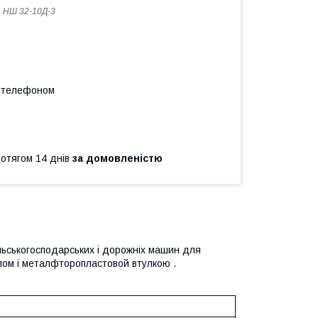
 НШ 32-10Д-3
а телефоном
ротягом 14 днів
за домовленістю
ільськогосподарських і дорожніх машин для
лом і металфторопластовой втулкою .