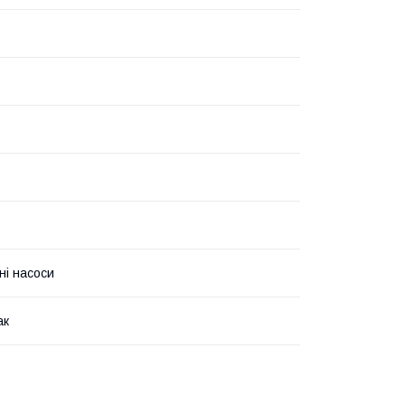
ні насоси
ак