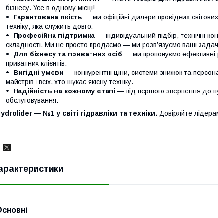
бізнесу. Усе в одному місці!
Гарантована якість
— ми офіційні дилери провідних світови
техніку, яка служить довго.
Професійна підтримка
— індивідуальний підбір, технічні кон
складності. Ми не просто продаємо — ми розв’язуємо ваші задачі
Для бізнесу та приватних осіб
— ми пропонуємо ефективні р
приватних клієнтів.
Вигідні умови
— конкурентні ціни, системи знижок та персонал
майстрів і всіх, хто шукає якісну техніку.
Надійність на кожному етапі
— від першого звернення до п
обслуговування.
ydrolider — №1 у світі гідравліки та техніки.
Довіряйте лідера
арактеристики
Основні