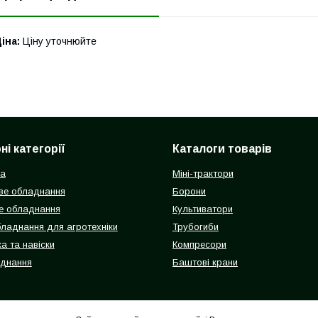
іна:
Ціну уточнюйте
і категорії
Каталоги товарів
ка
Міні-трактори
ве обладнання
Борони
е обладнання
Культиватори
бладнання для агротехніки
Трубогиби
а та навіски
Компресори
аднання
Баштові крани