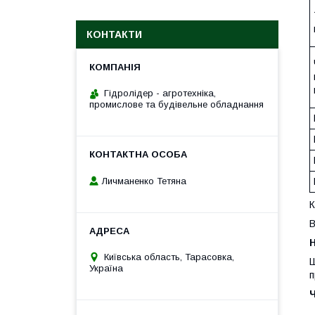
КОНТАКТИ
Гідролідер - агротехніка,
промислове та будівельне обладнання
Личманенко Тетяна
К
В
H
Київська область, Тарасовка,
Ш
Україна
п