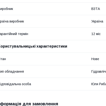
иробник
ВЗТА
раїна виробник
Україна
арантійний термін
12 міс
Користувальницькі характеристики
Стан
Нове
ип обладнання
Гідравліч
ідповідальна особа
Юля Риб
нформація для замовлення