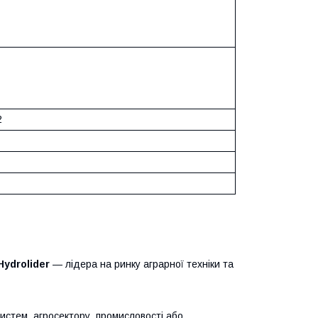
2
Hydrolider
— лідера на ринку аграрної техніки та
систем, агросектору, промисловості або