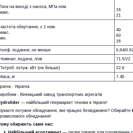
Тиск на виході з насоса, МПа ном.
16
макс.
21
Частота обертання, с-1 ном.
40
макс.
60
мін.
16
Коеф. подання, не менше
0,94/0.9
Номінал. подача, л/хв
71.5/22
Потреб. потуж. кВт (не більше)
32.6
Маса, кг
7.45
раїна - Україна
иробник - Вінницький завод транспортних агрегатів
ydrolider
— найбільший гіпермаркет техніки в Україні!
укаєте потужне обладнання, яке працює безвідмовно? Обирайте
ромислового обладнання!
Чому обирають саме нас:
Найбільший асортимент
— тисячі товарів для гідравлічних 