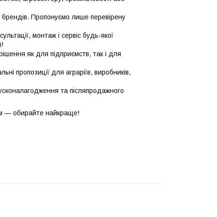
х брендів. Пропонуємо лише перевірену
сультації, монтаж і сервіс будь-якої
!
ішення як для підприємств, так і для
ьні пропозиції для аграріїв, виробників,
усконалагодження та післяпродажного
м — обирайте найкраще!