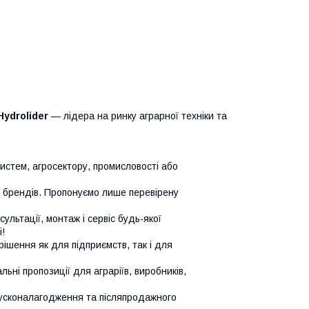
Hydrolider
— лідера на ринку аграрної техніки та
систем, агросектору, промисловості або
х брендів. Пропонуємо лише перевірену
сультації, монтаж і сервіс будь-якої
!
ішення як для підприємств, так і для
ьні пропозиції для аграріїв, виробників,
усконалагодження та післяпродажного