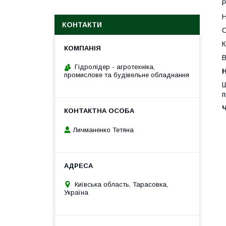
Р
Н
КОНТАКТИ
С
К
В
Гідролідер - агротехніка,
H
промислове та будівельне обладнання
Ш
п
Личманенко Тетяна
Київська область, Тарасовка,
Україна