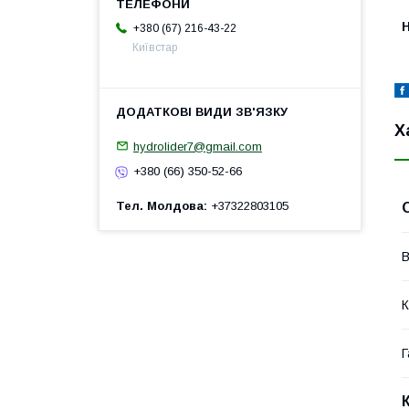
H
+380 (67) 216-43-22
Київстар
Х
hydrolider7@gmail.com
+380 (66) 350-52-66
Тел. Молдова
+37322803105
В
К
Г