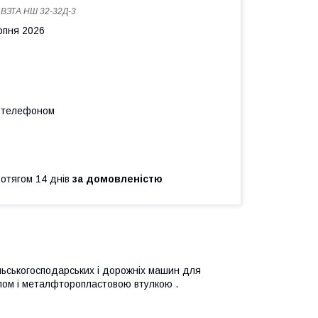
:
ВЗТА НШ 32-32Д-3
рпня 2026
а телефоном
ротягом 14 днів
за домовленістю
ільськогосподарських і дорожніх машин для
алом і металфторопластовою втулкою .