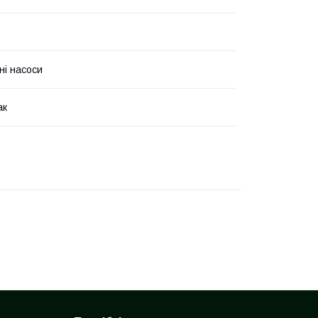
ні насоси
ак