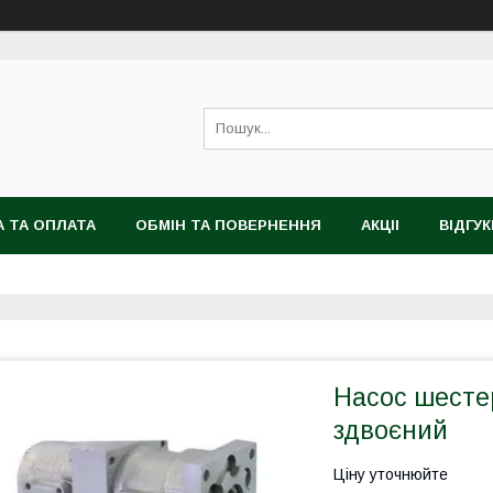
 ТА ОПЛАТА
ОБМІН ТА ПОВЕРНЕННЯ
АКЦІІ
ВІДГУК
Насос шесте
здвоєний
Ціну уточнюйте