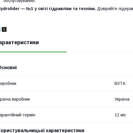
обслуговування.
ydrolider — №1 у світі гідравліки та техніки.
Довіряйте лідера
арактеристики
Основні
иробник
ВЗТА
раїна виробник
Україна
арантійний термін
12 міс
Користувальницькі характеристики