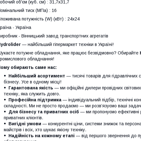
обочий об'єм (куб. см) : 31,7х31,7
омінальний тиск (МПа) : 16
поживана потужність (W) (кВт) : 24х24
раїна - Україна
иробник - Вінницький завод транспортних агрегатів
ydrolider
— найбільший гіпермаркет техніки в Україні!
укаєте потужне обладнання, яке працює безвідмовно? Обирайте
ромислового обладнання!
Чому обирають саме нас:
Найбільший асортимент
— тисячі товарів для гідравлічних 
бізнесу. Усе в одному місці!
Гарантована якість
— ми офіційні дилери провідних світови
техніку, яка служить довго.
Професійна підтримка
— індивідуальний підбір, технічні кон
складності. Ми не просто продаємо — ми розв’язуємо ваші задачі
Для бізнесу та приватних осіб
— ми пропонуємо ефективні р
приватних клієнтів.
Вигідні умови
— конкурентні ціни, системи знижок та персонал
майстрів і всіх, хто шукає якісну техніку.
Надійність на кожному етапі
— від першого звернення до п