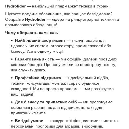
Hydrolider
— найбільший гіпермаркет техніки в Україні!
Шукаєте потужне обладнання, яке працює безвідмовно?
Обирайте
Hydrolider
— лідера на ринку аграрної техніки та
промислового обладнання!
Чому обирають саме нас:
Найбільший асортимент
— тисячі товарів для
гідравлічних систем, агросектору, промисловості або
бізнесу. Усе в одному місці!
Гарантована якість
— ми офіційні дилери провідних
світових брендів. Пропонуємо лише перевірену техніку,
яка служить довго.
Професійна підтримка
— індивідуальний підбір,
технічні консультації, монтаж і сервіс будь-якої
складності. Ми не просто продаємо — ми розв’язуємо
ваші задачі!
Для бізнесу та приватних осіб
— ми пропонуємо
ефективні рішення як для підприємств, так і для
приватних клієнтів.
Вигідні умови
— конкурентні ціни, системи знижок та
персональні пропозиції для аграріїв, виробників,