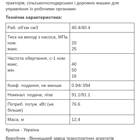
тракторів, сільськогосподарських і дорожніх машин для
управління їх робочими органами.
Технічна характеристика:
Раб. об'єм см3
40.4/40.4
Тиск на виході з насоса, МПа
ном.
20
макс.
25
Частота обертання, с-1 ном.
макс.
40
мін.
50
16
Коеф. подання, не менше
0.94/.094
Номінал. подача, л/хв
91.1/91.1
Потреб. потуж. кВт (не
76.6
більше)
Маса, кг
12,4
Країна - Україна
Виробник - Вінницький завод транспортних агрегатів