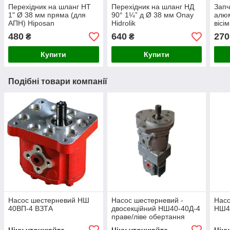
Перехідник на шланг НТ
Перехідник на шланг НД
Запч
1" Ø 38 мм пряма (для
90° 1¼” д Ø 38 мм Onay
алюм
АПН) Hiposan
Hidrolik
вісі
Maki
480
640
270
₴
₴
Купити
Купити
Подібні товари компанії
Насос шестерневий НШ
Насос шестерневий -
Нас
40ВП-4 ВЗТА
двосекційний НШ40-40Д-4
НШ4
праве/ліве обертання
ВЗТА