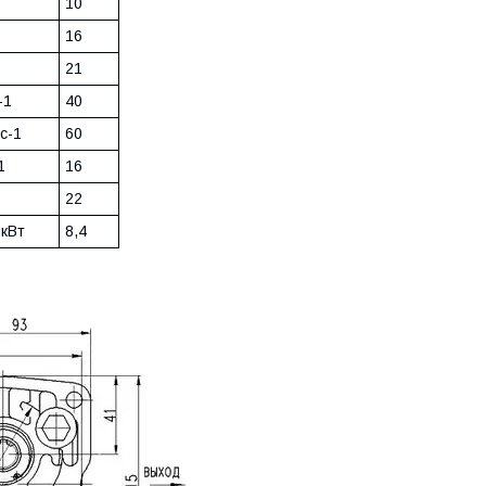
10
16
21
-1
40
с-1
60
1
16
22
 кВт
8,4