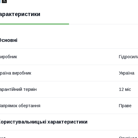
арактеристики
Основні
иробник
Гідросил
раїна виробник
Україна
арантійний термін
12 міс
апрямок обертання
Праве
Користувальницькі характеристики