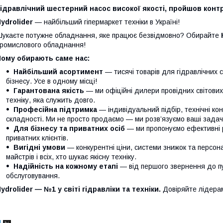
ідравлічний шестерний насос високої якості, пройшов контр
ydrolider
— найбільший гіпермаркет техніки в Україні!
укаєте потужне обладнання, яке працює безвідмовно? Обирайте
ромислового обладнання!
Чому обирають саме нас:
Найбільший асортимент
— тисячі товарів для гідравлічних 
бізнесу. Усе в одному місці!
Гарантована якість
— ми офіційні дилери провідних світови
техніку, яка служить довго.
Професійна підтримка
— індивідуальний підбір, технічні кон
складності. Ми не просто продаємо — ми розв’язуємо ваші задачі
Для бізнесу та приватних осіб
— ми пропонуємо ефективні р
приватних клієнтів.
Вигідні умови
— конкурентні ціни, системи знижок та персонал
майстрів і всіх, хто шукає якісну техніку.
Надійність на кожному етапі
— від першого звернення до п
обслуговування.
ydrolider — №1 у світі гідравліки та техніки.
Довіряйте лідера