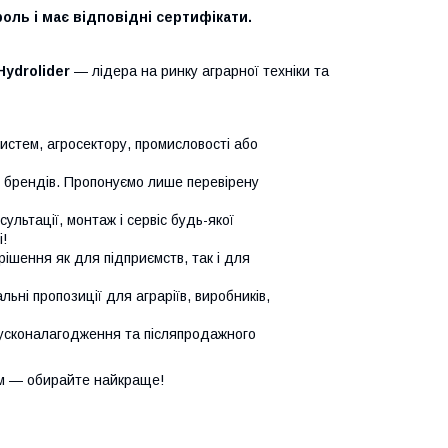
оль і має відповідні сертифікати.
Hydrolider
— лідера на ринку аграрної техніки та
систем, агросектору, промисловості або
х брендів. Пропонуємо лише перевірену
сультації, монтаж і сервіс будь-якої
!
ішення як для підприємств, так і для
ьні пропозиції для аграріїв, виробників,
усконалагодження та післяпродажного
м — обирайте найкраще!