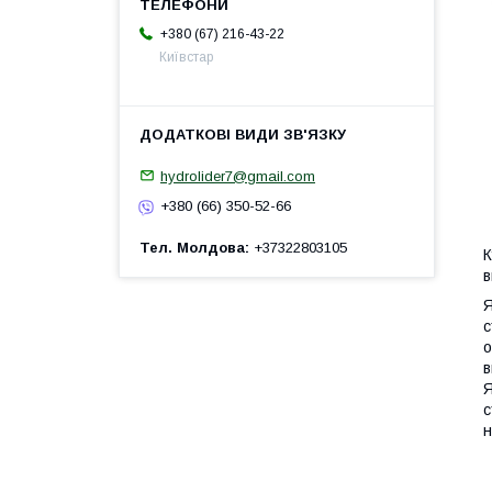
+380 (67) 216-43-22
Київстар
hydrolider7@gmail.com
+380 (66) 350-52-66
Тел. Молдова
+37322803105
К
в
Я
с
о
в
Я
с
н