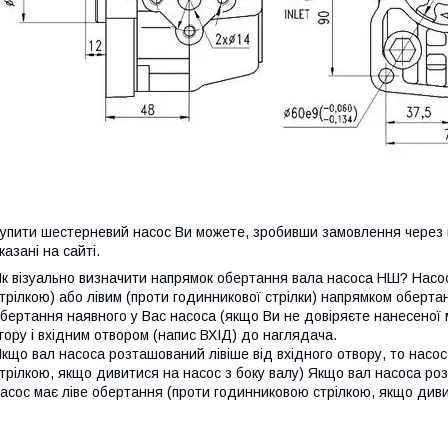
упити шестерневий насос Ви можете, зробивши замовлення через к
казані на сайті.
к візуально визначити напрямок обертання вала насоса НШ? Насо
трілкою) або лівим (проти годинникової стрілки) напрямком оберт
бертання наявного у Вас насоса (якщо Ви не довіряєте нанесеної 
гору і вхідним отвором (напис ВХІД) до наглядача.
кщо вал насоса розташований лівіше від вхідного отвору, то насо
трілкою, якщо дивитися на насос з боку валу) Якщо вал насоса роз
асос має ліве обертання (проти годинниковою стрілкою, якщо дивит