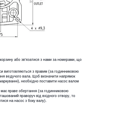
орзину або зв'язатися з нами за номерами, що
си виготовляються з правим (за годинниковою
ання ведучого вала. Щоб визначити напрямок
маркуванні), необхідно поставити насос валом
с має праве обертання (за годинниковою
ташований праворуч від вхідного отвору, то
ися на насос з боку валу).