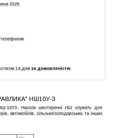
рпня 2026
а телефоном
ротягом 14 днів
за домовленістю
РАВЛИКА" НШ10У-3
НШ-10У3. Насоси шестеренні НШ служать для
рів, автомобілів, сільськогосподарських та інших