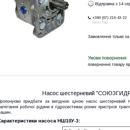
Відправка з 14 се
+380 (67) 216-43-22
Київстар
Замовлення тільки з
повернення товару п
Насос шестерневий "СОЮЗГИД
Пропонуємо придбати за вигідною ціною насос шестерневий 
агнітання робочої рідини в гідросистемах різних пристроїв тракто
ашин.
Характеристики насоса НШ10У-3: