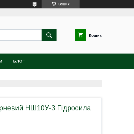
Кошик
Кошик
И
БЛОГ
рневий НШ10У-3 Гідросила