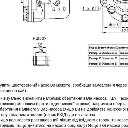
упити шестеренний насос Ви можете, зробивши замовлення через 
казані на сайті.
к візуально визначити напрямок обертання вала насоса НШ? Насо
трілкою) або лівим (проти годинникової стрілки) напрямком оберт
бертання наявного у Вас насоса (якщо Ви не довіряєте нанесеної 
гору і вхідним отвором (напис ВХІД) до наглядача.
кщо вал насоса розташований лівіше від вхідного отвору, то насо
трілкою, якщо дивитися на насос з боку валу) Якщо вал насоса роз