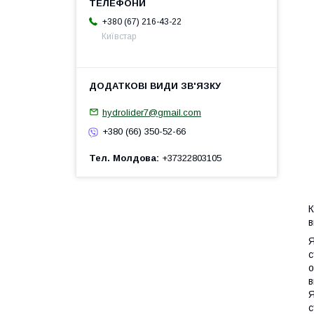
+380 (67) 216-43-22
Київстар
hydrolider7@gmail.com
+380 (66) 350-52-66
Тел. Молдова
+37322803105
К
в
Я
с
о
в
Я
с