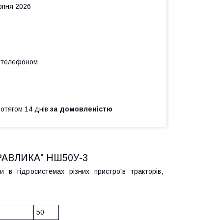
рпня 2026
а телефоном
ротягом 14 днів
за домовленістю
РАВЛИКА" НШ50У-3
в гідросистемах різних пристроїв тракторів,
50