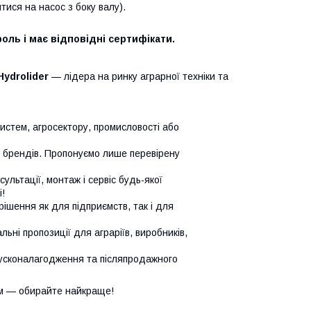
ися на насос з боку валу).
оль і має відповідні сертифікати.
Hydrolider
— лідера на ринку аграрної техніки та
систем, агросектору, промисловості або
х брендів. Пропонуємо лише перевірену
сультації, монтаж і сервіс будь-якої
!
ішення як для підприємств, так і для
ьні пропозиції для аграріїв, виробників,
усконалагодження та післяпродажного
м — обирайте найкраще!