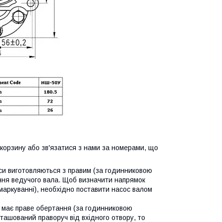
корзину або зв'язатися з нами за номерами, що
си виготовляються з правим (за годинниковою
ання ведучого вала. Щоб визначити напрямок
маркуванні), необхідно поставити насос валом
с має праве обертання (за годинниковою
ташований праворуч від вхідного отвору, то