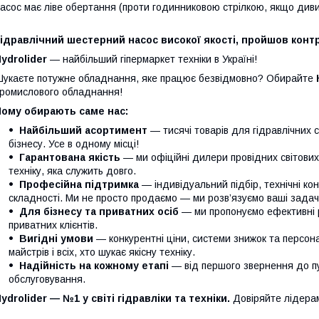
асос має ліве обертання (проти годинниковою стрілкою, якщо дивит
ідравлічний шестерний насос високої якості, пройшов контр
ydrolider
— найбільший гіпермаркет техніки в Україні!
укаєте потужне обладнання, яке працює безвідмовно? Обирайте
ромислового обладнання!
Чому обирають саме нас:
Найбільший асортимент
— тисячі товарів для гідравлічних 
бізнесу. Усе в одному місці!
Гарантована якість
— ми офіційні дилери провідних світови
техніку, яка служить довго.
Професійна підтримка
— індивідуальний підбір, технічні кон
складності. Ми не просто продаємо — ми розв’язуємо ваші задачі
Для бізнесу та приватних осіб
— ми пропонуємо ефективні р
приватних клієнтів.
Вигідні умови
— конкурентні ціни, системи знижок та персонал
майстрів і всіх, хто шукає якісну техніку.
Надійність на кожному етапі
— від першого звернення до п
обслуговування.
ydrolider — №1 у світі гідравліки та техніки.
Довіряйте лідера