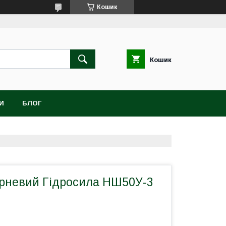
Кошик
Кошик
И
БЛОГ
рневий Гідросила НШ50У-3