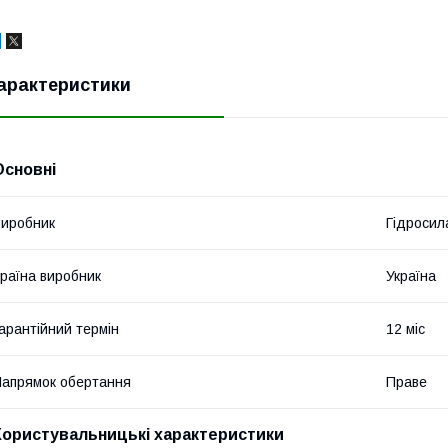
арактеристики
Основні
иробник
Гідросил
раїна виробник
Україна
арантійний термін
12 міс
апрямок обертання
Праве
Користувальницькі характеристики