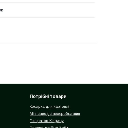
ак
Потрібні товари
Косарка для картоплі
Міні-завод з переробки шин
Генератор Kingway
Парова турбіна 3 кВт