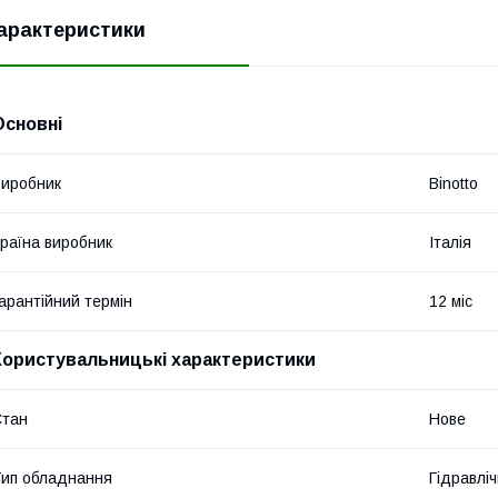
арактеристики
Основні
иробник
Binotto
раїна виробник
Італія
арантійний термін
12 міс
Користувальницькі характеристики
Стан
Нове
ип обладнання
Гідравліч