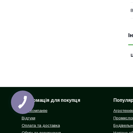
В
І
Ц
Інформація для покупця
Популярн
Про компанію
Агротехні
Відгуки
Промисло
Оплата та доставка
Будівельн
Обмін та повернення
Навісне о