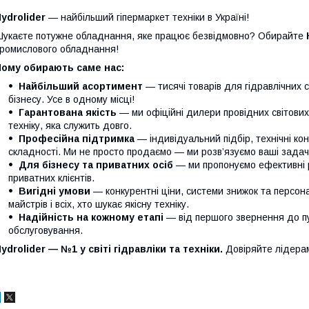
ydrolider
— найбільший гіпермаркет техніки в Україні!
укаєте потужне обладнання, яке працює безвідмовно? Обирайте
ромислового обладнання!
Чому обирають саме нас:
Найбільший асортимент
— тисячі товарів для гідравлічних 
бізнесу. Усе в одному місці!
Гарантована якість
— ми офіційні дилери провідних світови
техніку, яка служить довго.
Професійна підтримка
— індивідуальний підбір, технічні кон
складності. Ми не просто продаємо — ми розв’язуємо ваші задачі
Для бізнесу та приватних осіб
— ми пропонуємо ефективні р
приватних клієнтів.
Вигідні умови
— конкурентні ціни, системи знижок та персонал
майстрів і всіх, хто шукає якісну техніку.
Надійність на кожному етапі
— від першого звернення до п
обслуговування.
ydrolider — №1 у світі гідравліки та техніки.
Довіряйте лідера