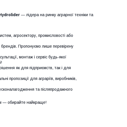
Hydrolider
— лідера на ринку аграрної техніки та
систем, агросектору, промисловості або
х брендів. Пропонуємо лише перевірену
сультації, монтаж і сервіс будь-якої
!
ішення як для підприємств, так і для
ьні пропозиції для аграріїв, виробників,
усконалагодження та післяпродажного
м — обирайте найкраще!