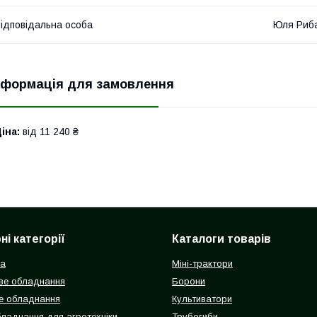
ідповідальна особа
Юля Риб
нформація для замовлення
іна:
від 11 240 ₴
і категорії
Каталоги товарів
ка
Міні-трактори
ве обладнання
Борони
е обладнання
Культиватори
бладнання для агротехніки
Трубогиби