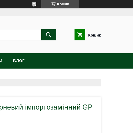
Кошик
Кошик
И
БЛОГ
рневий імпортозамінний GP