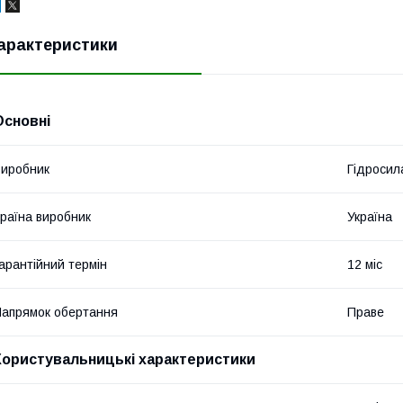
арактеристики
Основні
иробник
Гідросил
раїна виробник
Україна
арантійний термін
12 міс
апрямок обертання
Праве
Користувальницькі характеристики