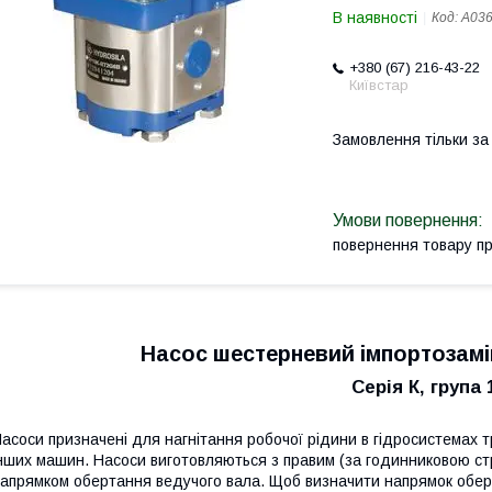
В наявності
Код:
A036
+380 (67) 216-43-22
Київстар
Замовлення тільки з
повернення товару п
Насос шестерневий імпортозамі
Серія К, група 
асоси призначені для нагнітання робочої рідини в гідросистемах тра
нших машин. Насоси виготовляються з правим (за годинниковою стр
апрямком обертання ведучого вала. Щоб визначити напрямок обер