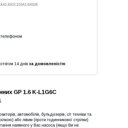
XA1,6X1C110A1,6X026
а телефоном
ротягом 14 днів
за домовленістю
нних GP 1.6 K-L1G6C
1
кторів, автомобілів, бульдозерів, с/г техніки та
ілкою) або лівим (проти годинникової стрілки)
тання наявного у Вас насоса (якщо Ви не