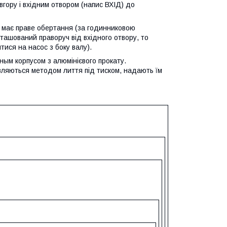
вгору і вхідним отвором (напис ВХІД) до
с має праве обертання (за годинниковою
ташований праворуч від вхідного отвору, то
ися на насос з боку валу).
ным корпусом з алюмінієвого прокату.
товляються методом лиття під тиском, надають їм