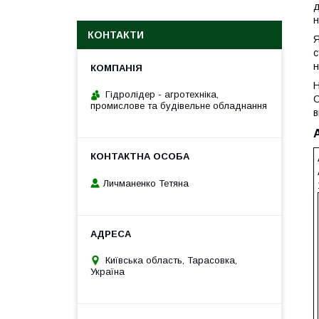
д
н
КОНТАКТИ
Я
с
н
Н
Гідролідер - агротехніка,
С
промислове та будівельне обладнання
в
Личманенко Тетяна
Київська область, Тарасовка,
Україна