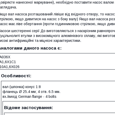
овіряєте нанесеної маркуванні), необхідно поставити насос валом 
аглядача.
кщо вал насоса розташований лівіше від вхідного отвору, то насо
трілкою, якщо дивитися на насос з боку валу) Якщо вал насоса роз
асос має ліве обертання (проти годинниковою стрілкою, якщо дивит
асоси шестеренні серії До виготовляються з наскрізним равнопроч
уцільнолиті втулки з високоміцного алюмінієвого сплаву, які виго
исокі антифрикційні та міцнісні характеристики.
Аналогами даного насоса є:
A036X
А1,6Х1С1
10A1,6X026
Особливості:
вал (шпонка) конус 1:8
фланець Ø 25.4 мм; 4 отв. 6.5 мм.
вх./вихід German flange - 4 bolts
Відоме застосування: