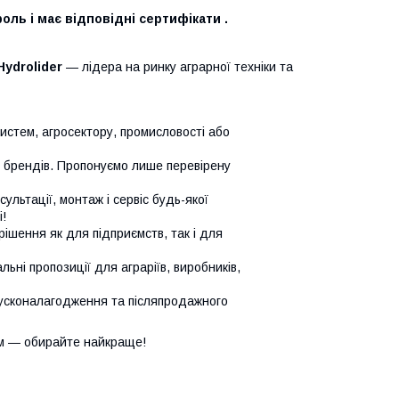
оль і має відповідні сертифікати .
Hydrolider
— лідера на ринку аграрної техніки та
систем, агросектору, промисловості або
х брендів. Пропонуємо лише перевірену
сультації, монтаж і сервіс будь-якої
!
ішення як для підприємств, так і для
ьні пропозиції для аграріїв, виробників,
усконалагодження та післяпродажного
м — обирайте найкраще!