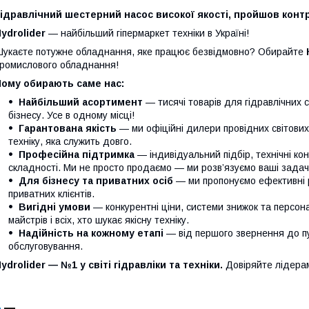
ідравлічний шестерний насос високої якості, пройшов контр
ydrolider
— найбільший гіпермаркет техніки в Україні!
укаєте потужне обладнання, яке працює безвідмовно? Обирайте
ромислового обладнання!
Чому обирають саме нас:
Найбільший асортимент
— тисячі товарів для гідравлічних 
бізнесу. Усе в одному місці!
Гарантована якість
— ми офіційні дилери провідних світови
техніку, яка служить довго.
Професійна підтримка
— індивідуальний підбір, технічні кон
складності. Ми не просто продаємо — ми розв’язуємо ваші задачі
Для бізнесу та приватних осіб
— ми пропонуємо ефективні р
приватних клієнтів.
Вигідні умови
— конкурентні ціни, системи знижок та персонал
майстрів і всіх, хто шукає якісну техніку.
Надійність на кожному етапі
— від першого звернення до п
обслуговування.
ydrolider — №1 у світі гідравліки та техніки.
Довіряйте лідера