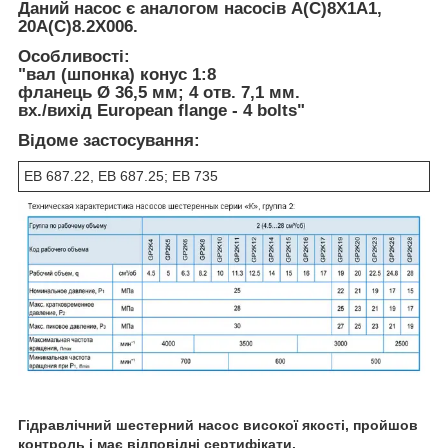
Даний насос є аналогом насосів А(C)8X1A1,
20А(C)8.2X006.
Особливості:
"вал (шпонка) конус 1:8
фланець Ø 36,5 мм; 4 отв. 7,1 мм.
вх./вихід European flange - 4 bolts"
Відоме застосування:
ЕВ 687.22, ЕВ 687.25; ЕВ 735
Гідравлічний шестерний насос високої якості, пройшов
контроль і має відповідні сертифікати.