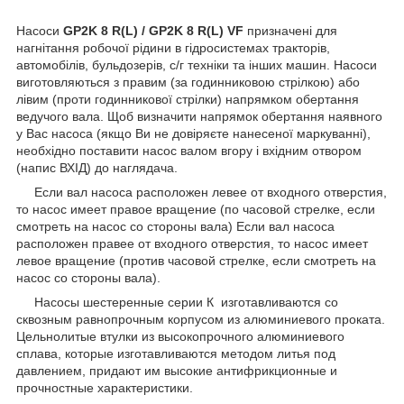
Насоси
GP2K 8 R(L) / GP2K 8 R(L) VF
призначені для
нагнітання робочої рідини в гідросистемах тракторів,
автомобілів, бульдозерів, с/г техніки та інших машин. Насоси
виготовляються з правим (за годинниковою стрілкою) або
лівим (проти годинникової стрілки) напрямком обертання
ведучого вала. Щоб визначити напрямок обертання наявного
у Вас насоса (якщо Ви не довіряєте нанесеної маркуванні),
необхідно поставити насос валом вгору і вхідним отвором
(напис ВХІД) до наглядача.
Если вал насоса расположен левее от входного отверстия,
то насос имеет правое вращение (по часовой cтрелке, если
смотреть на насос со стороны вала) Если вал насоса
расположен правее от входного отверстия, то насос имеет
левое вращение (против часовой стрелке, если смотреть на
насос со стороны вала).
Насосы шестеренные серии К изготавливаются со
сквозным равнопрочным корпусом из алюминиевого проката.
Цельнолитые втулки из высокопрочного алюминиевого
сплава, которые изготавливаются методом литья под
давлением, придают им высокие антифрикционные и
прочностные характеристики.