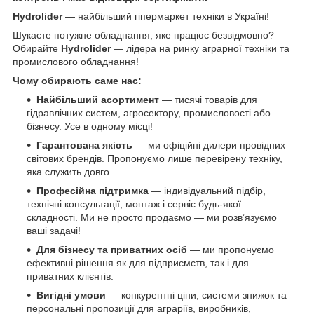
Hydrolider
— найбільший гіпермаркет техніки в Україні!
Шукаєте потужне обладнання, яке працює безвідмовно?
Обирайте
Hydrolider
— лідера на ринку аграрної техніки та
промислового обладнання!
Чому обирають саме нас:
Найбільший асортимент
— тисячі товарів для
гідравлічних систем, агросектору, промисловості або
бізнесу. Усе в одному місці!
Гарантована якість
— ми офіційні дилери провідних
світових брендів. Пропонуємо лише перевірену техніку,
яка служить довго.
Професійна підтримка
— індивідуальний підбір,
технічні консультації, монтаж і сервіс будь-якої
складності. Ми не просто продаємо — ми розв’язуємо
ваші задачі!
Для бізнесу та приватних осіб
— ми пропонуємо
ефективні рішення як для підприємств, так і для
приватних клієнтів.
Вигідні умови
— конкурентні ціни, системи знижок та
персональні пропозиції для аграріїв, виробників,