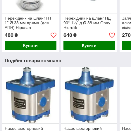
Перехідник на шланг НТ
Перехідник на шланг НД
Запч
1" Ø 38 мм пряма (для
90° 1¼” д Ø 38 мм Onay
алюм
АПН) Hiposan
Hidrolik
вісі
Maki
480
640
270
₴
₴
Купити
Купити
Подібні товари компанії
Насос шестерневий
Насос шестерневий
Нас