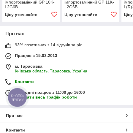
імпортозамінний GP 10K-
імпортозамінний GP 11K-
імпо
L2G6B
L2G6B
L(R
Ціну уточнюйте
Ціну уточнюйте
Цін
Про нас
93% позитивних з 14 відгуків за рік
Працює з 15.03.2013
м. Тарасовка
Київська область, Тарасовка, Україна
Контакти
Сьогодні працює з 11:00 до 16:00
КНОПКА
Показати весь графік роботи
ЗВ'ЯЗКУ
Про нас
Контакти