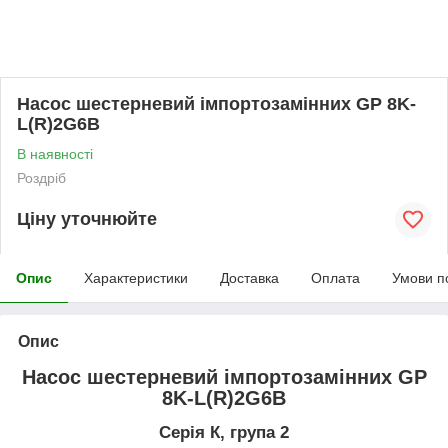
Насос шестерневий імпортозамінних GP 8K-
L(R)2G6B
В наявності
Роздріб
Ціну уточнюйте
Опис
Характеристики
Доставка
Оплата
Умови п
Опис
Насос шестерневий імпортозамінних GP
8K-L(R)2G6B
Серія К, група 2