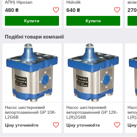
АПН) Hiposan
Hidrolik
вісі
Maki
480
640
270
₴
₴
Купити
Купити
Подібні товари компанії
Насос шестерневий
Насос шестерневий
Нас
імпортозамінний GP 10K-
імпортозамінний GP 12K-
імпо
L2G6B
L(R)2G6B
L(R
Ціну уточнюйте
Ціну уточнюйте
Цін