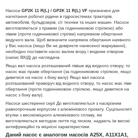
Насоси
GP2K 11 R(L) / GP2K 11 R(L) VF
призначені для
нагнітання робочої рідини в гідросистемах тракторів,
автомобілів, бульдозерів, с/г техніки та інших машин. Насоси
виготовляються з правим (за годинниковою стрілкою) або
лівим (проти годинникової стрілки) напрямком обертання
ведучого вала. Щоб визначити напрямок обертання наявного
у Вас насоса (якщо Ви не довіряєте нанесеної маркуванні),
необхідно поставити насос валом вгору і вхідним отвором
(напис ВХІД) до наглядача.
Якщо вал насоса розташований лівіше від вхідного отвору, то
насос має праве обертання (за годинниковою стрілкою, якщо
дивитися на насос з боку валу) Якщо вал насоса
розташований праворуч від вхідного отвору, то насос має ліве
обертання (проти годинниковою стрілкою, якщо дивитися на
насос з боку валу).
Насоси шестеренні серії До виготовляються з наскрізним
равнопрочным корпусом з алюмінієвого прокату. Суцільнолиті
втулки з високоміцного алюмінієвого сплаву, які
виготовляються методом лиття під тиском, надають їм високі
антифрикційні та міцнісні характеристики.
Даний насос є аналогом насосів A25X, А11Х1А1,