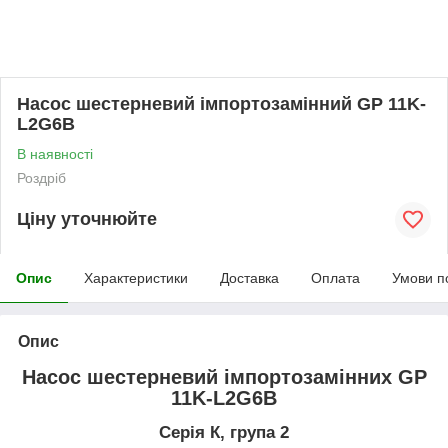
Насос шестерневий імпортозамінний GP 11K-
L2G6B
В наявності
Роздріб
Ціну уточнюйте
Опис
Характеристики
Доставка
Оплата
Умови п
Опис
Насос шестерневий імпортозамінних GP
11K-L2G6B
Серія К, група 2