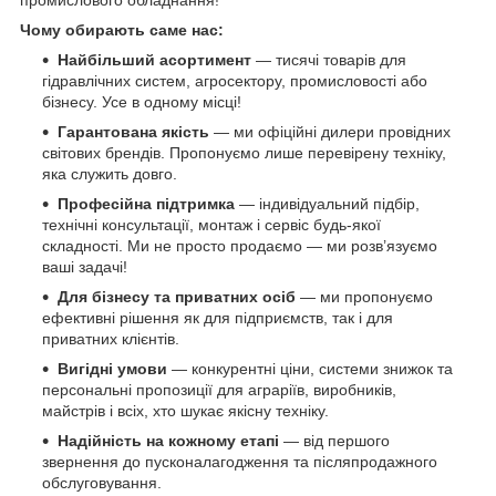
промислового обладнання!
Чому обирають саме нас:
Найбільший асортимент
— тисячі товарів для
гідравлічних систем, агросектору, промисловості або
бізнесу. Усе в одному місці!
Гарантована якість
— ми офіційні дилери провідних
світових брендів. Пропонуємо лише перевірену техніку,
яка служить довго.
Професійна підтримка
— індивідуальний підбір,
технічні консультації, монтаж і сервіс будь-якої
складності. Ми не просто продаємо — ми розв’язуємо
ваші задачі!
Для бізнесу та приватних осіб
— ми пропонуємо
ефективні рішення як для підприємств, так і для
приватних клієнтів.
Вигідні умови
— конкурентні ціни, системи знижок та
персональні пропозиції для аграріїв, виробників,
майстрів і всіх, хто шукає якісну техніку.
Надійність на кожному етапі
— від першого
звернення до пусконалагодження та післяпродажного
обслуговування.