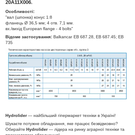
20А11Х006.
Особливості:
"вал (шпонка) конус 1:8
фланець Ø 36,5 мм; 4 отв. 7,1 мм.
вх./вихід European flange - 4 bolts"
Відоме застосування:
Balkancar ЕВ 687.28, ЕВ 687.45; ЕВ
735
Hydrolider
— найбільший гіпермаркет техніки в Україні!
Шукаєте потужне обладнання, яке працює безвідмовно?
Обирайте
Hydrolider
— лідера на ринку аграрної техніки та