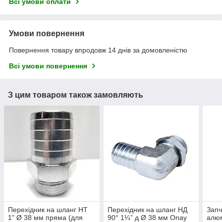
Всі умови оплати
Умови повернення
Повернення товару впродовж 14 днів за домовленістю
Всі умови повернення
З цим товаром також замовляють
Перехідник на шланг НТ
Перехідник на шланг НД
Запч
1" Ø 38 мм пряма (для
90° 1¼” д Ø 38 мм Onay
алюм