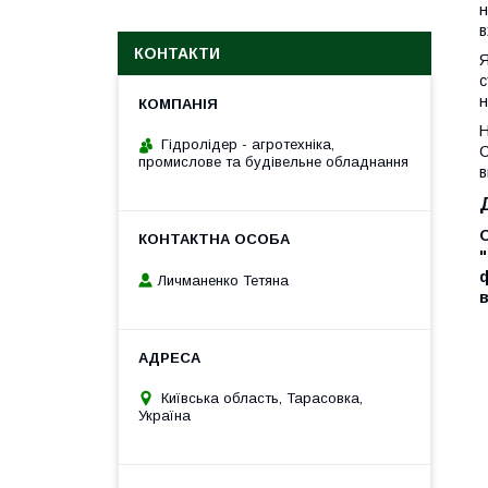
н
в
КОНТАКТИ
Я
с
н
Н
Гідролідер - агротехніка,
С
промислове та будівельне обладнання
в
"
ф
Личманенко Тетяна
в
Київська область, Тарасовка,
Україна