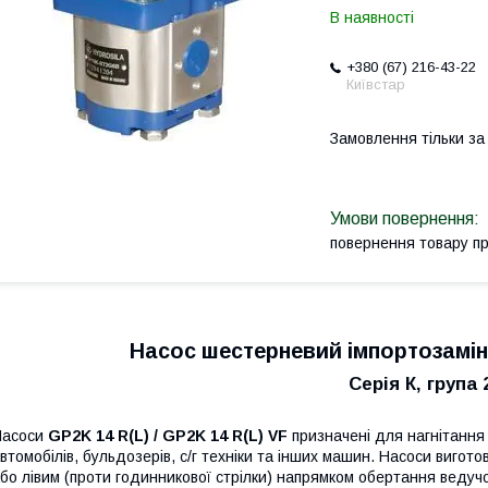
В наявності
+380 (67) 216-43-22
Київстар
Замовлення тільки з
повернення товару п
Насос шестерневий імпортозамін
Серія К, група 
Насоси
GP2K 14 R(L) / GP2K 14 R(L) VF
призначені для нагнітання 
втомобілів, бульдозерів, с/г техніки та інших машин. Насоси вигот
бо лівим (проти годинникової стрілки) напрямком обертання веду