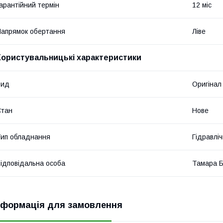
арантійний термін
12 міс
апрямок обертання
Ліве
Користувальницькі характеристики
Вид
Оригінал
Стан
Нове
ип обладнання
Гідравліч
ідповідальна особа
Тамара 
нформація для замовлення