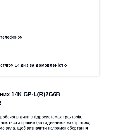
а телефоном
ротягом 14 днів
за домовленістю
них 14K GP-L(R)2G6B
2
робочої рідини в гідросистемах тракторів,
овляються з правим (за годинниковою стрілкою)
чого вала. Щоб визначити напрямок обертання