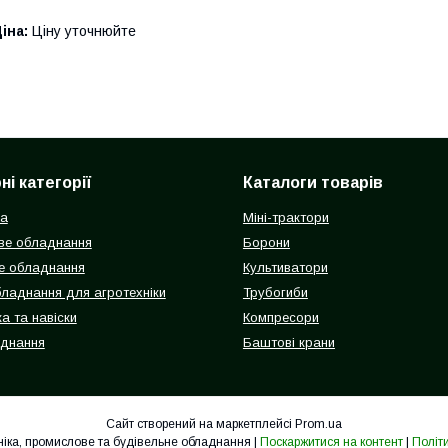
іна:
Ціну уточнюйте
і категорії
Каталоги товарів
ка
Міні-трактори
ве обладнання
Борони
е обладнання
Культиватори
бладнання для агротехніки
Трубогиби
а та навіски
Компресори
аднання
Баштові крани
Сайт створений на маркетплейсі
Prom.ua
Гідролідер - агротехніка, промислове та будівельне обладнання |
Поскаржитися на контент
|
Політ