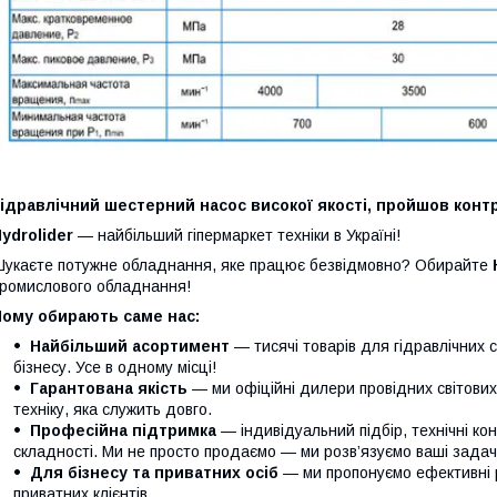
ідравлічний шестерний насос високої якості, пройшов контр
ydrolider
— найбільший гіпермаркет техніки в Україні!
укаєте потужне обладнання, яке працює безвідмовно? Обирайте
ромислового обладнання!
Чому обирають саме нас:
Найбільший асортимент
— тисячі товарів для гідравлічних 
бізнесу. Усе в одному місці!
Гарантована якість
— ми офіційні дилери провідних світови
техніку, яка служить довго.
Професійна підтримка
— індивідуальний підбір, технічні кон
складності. Ми не просто продаємо — ми розв’язуємо ваші задачі
Для бізнесу та приватних осіб
— ми пропонуємо ефективні р
приватних клієнтів.