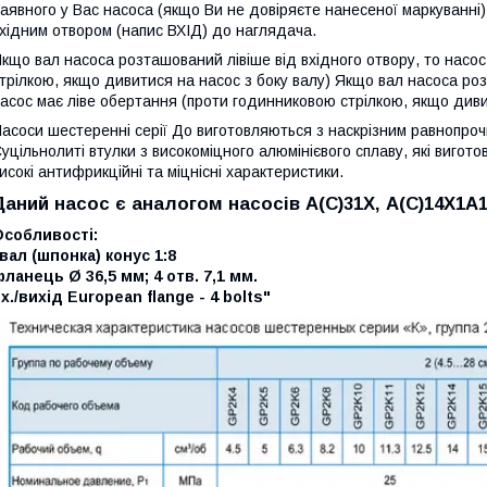
аявного у Вас насоса (якщо Ви не довіряєте нанесеної маркуванні)
хідним отвором (напис ВХІД) до наглядача.
кщо вал насоса розташований лівіше від вхідного отвору, то насо
трілкою, якщо дивитися на насос з боку валу) Якщо вал насоса роз
асос має ліве обертання (проти годинниковою стрілкою, якщо дивит
асоси шестеренні серії До виготовляються з наскрізним равнопроч
уцільнолиті втулки з високоміцного алюмінієвого сплаву, які виго
исокі антифрикційні та міцнісні характеристики.
Даний насос є аналогом насосів A(C)31X, А(C)14X1A1,
Особливості:
вал (шпонка) конус 1:8
ланець Ø 36,5 мм; 4 отв. 7,1 мм.
х./вихід European flange - 4 bolts"