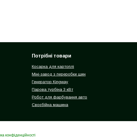
Потрібні товари
Косарка для картоплі
Міні-завод з переробки шин
Генератор Kingway
Парова турбіна 3 кВт
Робот для фарбування авто
Своєбійна машина
ика конфіденційності