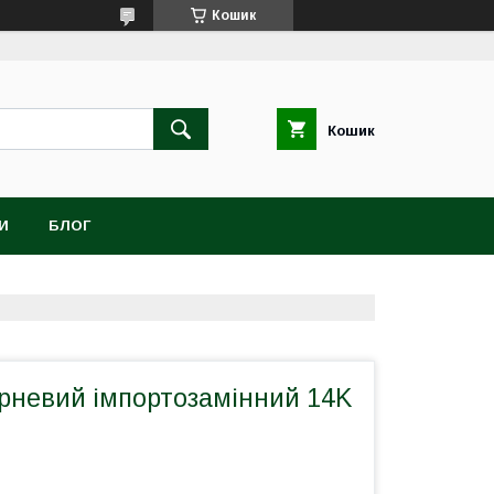
Кошик
Кошик
И
БЛОГ
рневий імпортозамінний 14K