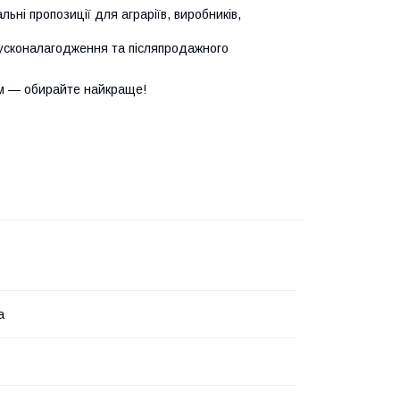
ьні пропозиції для аграріїв, виробників,
усконалагодження та післяпродажного
м — обирайте найкраще!
а