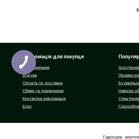
Ц
Інформація для покупця
Популярн
Про компанію
Агротехні
Відгуки
Промисло
Оплата та доставка
Будівельн
Обмін та повернення
Навісне о
Контактна інформація
Спецтехнік
Блог
Гідрообл