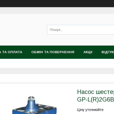
 ТА ОПЛАТА
ОБМІН ТА ПОВЕРНЕННЯ
АКЦІІ
ВІДГУК
Насос шесте
GP-L(R)2G6B
Ціну уточнюйте