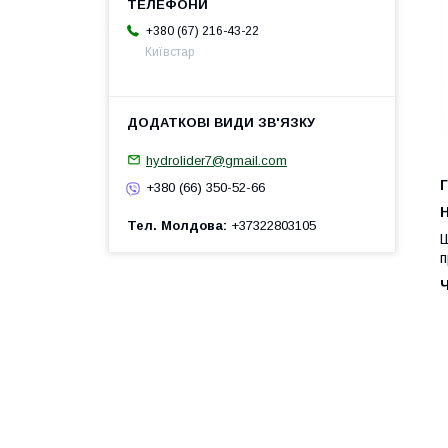
+380 (67) 216-43-22
Київстар
hydrolider7@gmail.com
Г
+380 (66) 350-52-66
H
Тел. Молдова
+37322803105
Ш
п