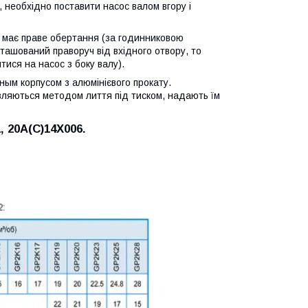
, необхідно поставити насос валом вгору і
с має праве обертання (за годинниковою
ташований праворуч від вхідного отвору, то
ися на насос з боку валу).
ным корпусом з алюмінієвого прокату.
товляються методом лиття під тиском, надають їм
 20А(C)14X006.