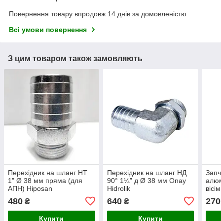
Повернення товару впродовж 14 днів за домовленістю
Всі умови повернення
З цим товаром також замовляють
Перехідник на шланг НТ
Перехідник на шланг НД
Запч
1" Ø 38 мм пряма (для
90° 1¼” д Ø 38 мм Onay
алюм
АПН) Hiposan
Hidrolik
вісі
Maki
480
640
270
₴
₴
Купити
Купити