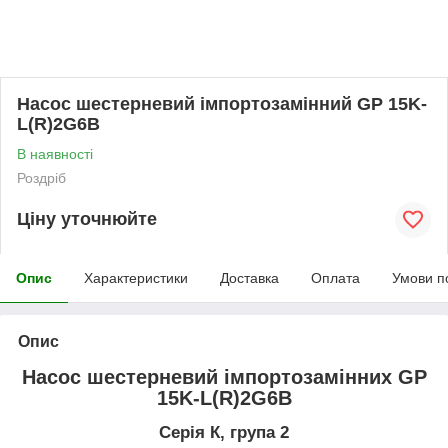
Насос шестерневий імпортозамінний GP 15K-
L(R)2G6B
В наявності
Роздріб
Ціну уточнюйте
Опис
Характеристики
Доставка
Оплата
Умови п
Опис
Насос шестерневий імпортозамінних GP
15K-L(R)2G6B
Серія К, група 2