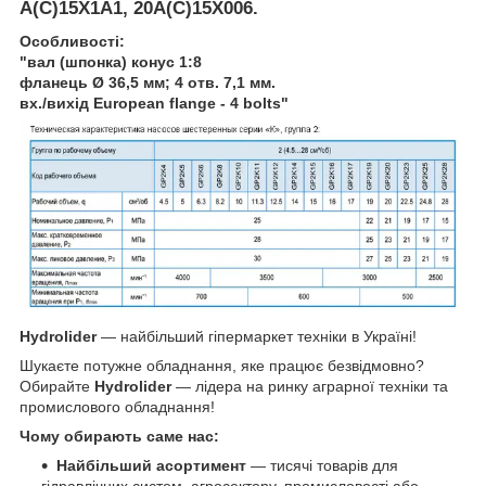
А(C)15X1A1, 20А(C)15X006.
Особливості:
"вал (шпонка) конус 1:8
фланець Ø 36,5 мм; 4 отв. 7,1 мм.
вх./вихід European flange - 4 bolts"
Hydrolider
— найбільший гіпермаркет техніки в Україні!
Шукаєте потужне обладнання, яке працює безвідмовно?
Обирайте
Hydrolider
— лідера на ринку аграрної техніки та
промислового обладнання!
Чому обирають саме нас:
Найбільший асортимент
— тисячі товарів для