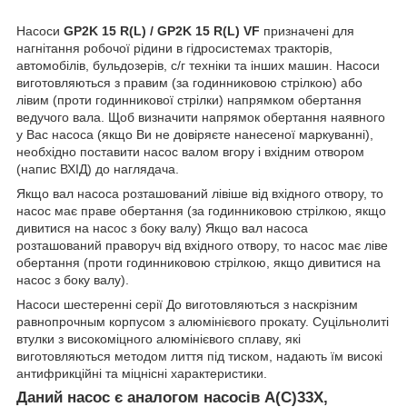
Насоси
GP2K 15 R(L) / GP2K 15 R(L) VF
призначені для
нагнітання робочої рідини в гідросистемах тракторів,
автомобілів, бульдозерів, с/г техніки та інших машин. Насоси
виготовляються з правим (за годинниковою стрілкою) або
лівим (проти годинникової стрілки) напрямком обертання
ведучого вала. Щоб визначити напрямок обертання наявного
у Вас насоса (якщо Ви не довіряєте нанесеної маркуванні),
необхідно поставити насос валом вгору і вхідним отвором
(напис ВХІД) до наглядача.
Якщо вал насоса розташований лівіше від вхідного отвору, то
насос має праве обертання (за годинниковою стрілкою, якщо
дивитися на насос з боку валу) Якщо вал насоса
розташований праворуч від вхідного отвору, то насос має ліве
обертання (проти годинниковою стрілкою, якщо дивитися на
насос з боку валу).
Насоси шестеренні серії До виготовляються з наскрізним
равнопрочным корпусом з алюмінієвого прокату. Суцільнолиті
втулки з високоміцного алюмінієвого сплаву, які
виготовляються методом лиття під тиском, надають їм високі
антифрикційні та міцнісні характеристики.
Даний насос є аналогом насосів A(C)33X,