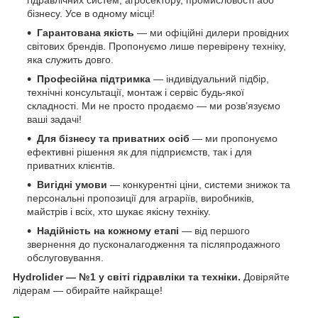
гідравлічних систем, агросектору, промисловості або
бізнесу. Усе в одному місці!
Гарантована якість
— ми офіційні дилери провідних
світових брендів. Пропонуємо лише перевірену техніку,
яка служить довго.
Професійна підтримка
— індивідуальний підбір,
технічні консультації, монтаж і сервіс будь-якої
складності. Ми не просто продаємо — ми розв’язуємо
ваші задачі!
Для бізнесу та приватних осіб
— ми пропонуємо
ефективні рішення як для підприємств, так і для
приватних клієнтів.
Вигідні умови
— конкурентні ціни, системи знижок та
персональні пропозиції для аграріїв, виробників,
майстрів і всіх, хто шукає якісну техніку.
Надійність на кожному етапі
— від першого
звернення до пусконалагодження та післяпродажного
обслуговування.
Hydrolider — №1 у світі гідравліки та техніки.
Довіряйте
лідерам — обирайте найкраще!