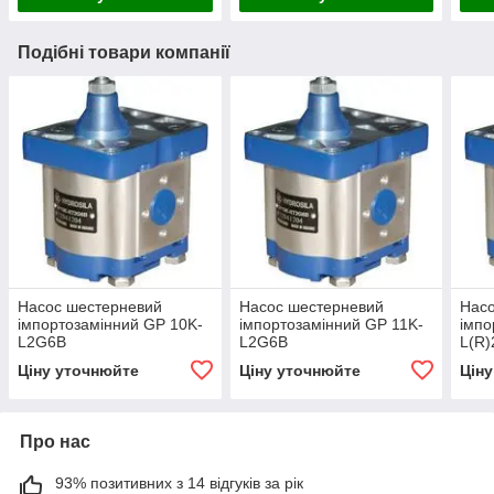
Подібні товари компанії
Насос шестерневий
Насос шестерневий
Нас
імпортозамінний GP 10K-
імпортозамінний GP 11K-
імпо
L2G6B
L2G6B
L(R
Ціну уточнюйте
Ціну уточнюйте
Цін
Про нас
93% позитивних з 14 відгуків за рік