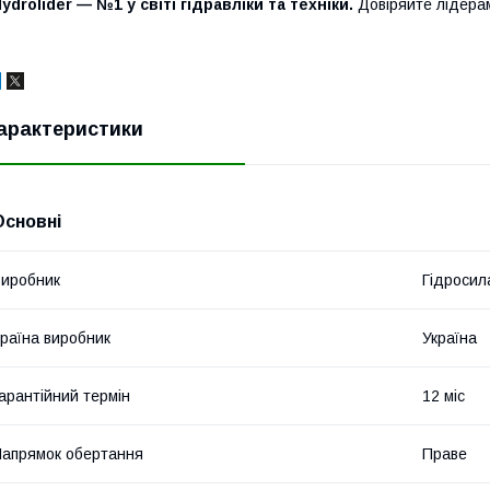
ydrolider — №1 у світі гідравліки та техніки.
Довіряйте лідера
арактеристики
Основні
иробник
Гідросил
раїна виробник
Україна
арантійний термін
12 міс
апрямок обертання
Праве