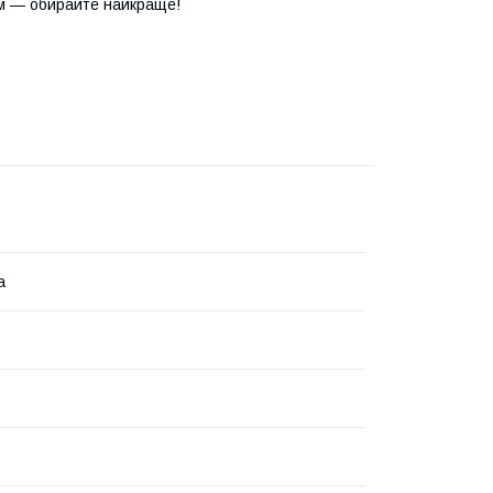
м — обирайте найкраще!
а