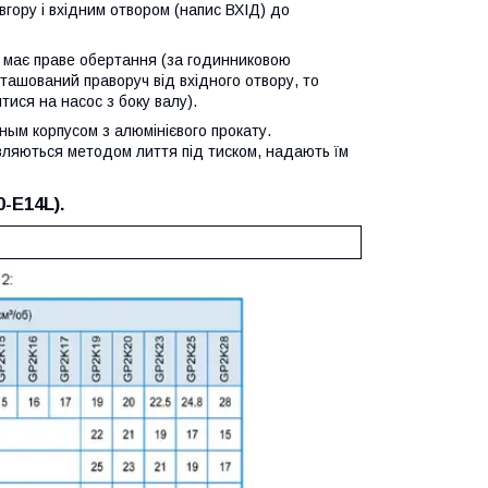
вгору і вхідним отвором (напис ВХІД) до
с має праве обертання (за годинниковою
ташований праворуч від вхідного отвору, то
ися на насос з боку валу).
ным корпусом з алюмінієвого прокату.
товляються методом лиття під тиском, надають їм
-E14L).