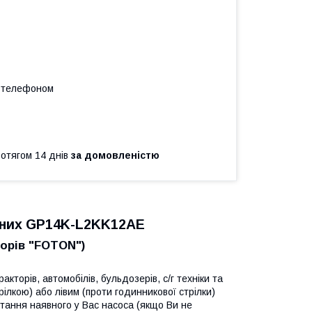
а телефоном
ротягом 14 днів
за домовленістю
нних GP14K-L2KK12AE
торів "FOTON")
кторів, автомобілів, бульдозерів, с/г техніки та
ілкою) або лівим (проти годинникової стрілки)
тання наявного у Вас насоса (якщо Ви не