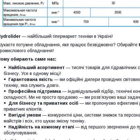
ydrolider
— найбільший гіпермаркет техніки в Україні!
укаєте потужне обладнання, яке працює безвідмовно? Обирайте
ромислового обладнання!
Чому обирають саме нас:
Найбільший асортимент
— тисячі товарів для гідравлічних 
бізнесу. Усе в одному місці!
Гарантована якість
— ми офіційні дилери провідних світови
техніку, яка служить довго.
Професійна підтримка
— індивідуальний підбір, технічні кон
складності. Ми не просто продаємо — ми розв’язуємо ваші задачі
Для бізнесу та приватних осіб
— ми пропонуємо ефективні р
приватних клієнтів.
Вигідні умови
— конкурентні ціни, системи знижок та персонал
майстрів і всіх, хто шукає якісну техніку.
Надійність на кожному етапі
— від першого звернення до п
обслуговування.