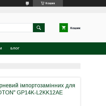
Кошик
Кошик
И
БЛОГ
рневий імпортозамінних для
FOTON" GP14K-L2KK12AE