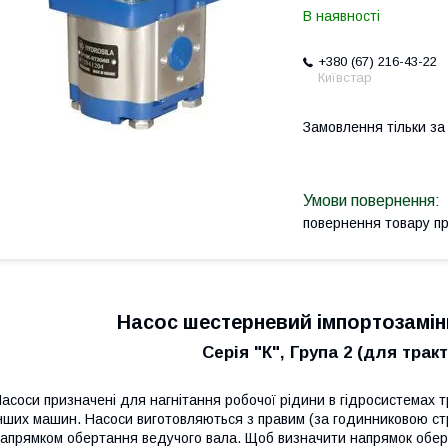
В наявності
+380 (67) 216-43-22
Київстар
Замовлення тільки з
повернення товару п
Насос шестерневий імпортозамі
Серія "К", Група 2 (для трак
асоси призначені для нагнітання робочої рідини в гідросистемах тра
нших машин. Насоси виготовляються з правим (за годинниковою стр
апрямком обертання ведучого вала. Щоб визначити напрямок обер