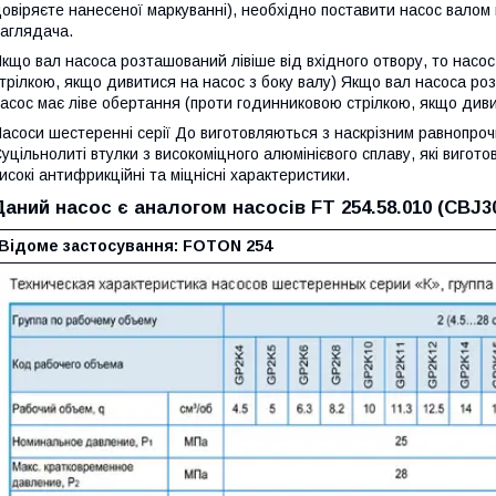
овіряєте нанесеної маркуванні), необхідно поставити насос валом 
аглядача.
кщо вал насоса розташований лівіше від вхідного отвору, то насо
трілкою, якщо дивитися на насос з боку валу) Якщо вал насоса роз
асос має ліве обертання (проти годинниковою стрілкою, якщо дивит
асоси шестеренні серії До виготовляються з наскрізним равнопроч
уцільнолиті втулки з високоміцного алюмінієвого сплаву, які виго
исокі антифрикційні та міцнісні характеристики.
Даний насос є аналогом насосів FT 254.58.010 (CBJ30
Відоме застосування: FOTON 254