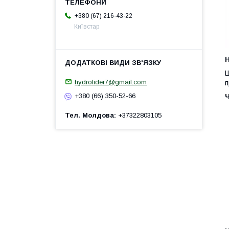
+380 (67) 216-43-22
Київстар
H
Ш
hydrolider7@gmail.com
п
+380 (66) 350-52-66
Тел. Молдова
+37322803105