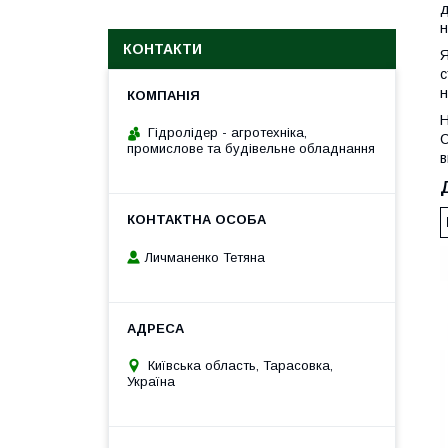
д
н
КОНТАКТИ
Я
с
н
Н
Гідролідер - агротехніка,
С
промислове та будівельне обладнання
в
Личманенко Тетяна
Київська область, Тарасовка,
Україна