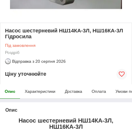
Насос шестерневий НШ14КА-3Л, НШ16КА-3Л
Гідросила
Під замовлення
Роздріб
Відправка з
20 серпня 2026
Ціну уточнюйте
Опис
Характеристики
Доставка
Оплата
Умови п
Опис
Насос шестерневий НШ14КА-3Л,
НШ16КА-3Л