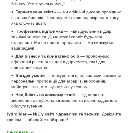
бізнесу. Усе в одному місці!
Гарантована якість
— ми офіційні дилери провідних
світових брендів. Пропонуємо лише перевірену техніку,
яка служить довго.
Професійна підтримка
— індивідуальний підбір,
технічні консультації, монтаж і сервіс будь-якої
складності. Ми не просто продаємо — ми вирішуємо
ваші задачі!
Для бізнесу та приватних осіб
— пропонуємо
ефективні рішення як для підприємств, так і для
приватних клієнтів.
Вигідні умови
— конкурентні ціни, системи знижок та
персональні пропозиції для аграріїв, виробників,
майстрів і всіх, хто шукає якісну техніку.
Надійність на кожному етапі
— від першого
звернення до пусконалагодження та післяпродажного
обслуговування.
Hydrolider — №1 у світі гідравліки та техніки.
Довіряйте
лідерам — обирайте найкраще!
Приховати