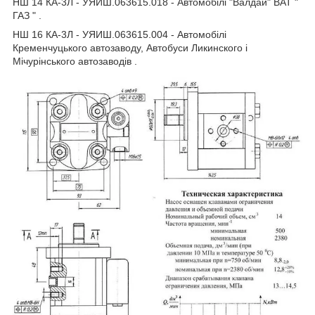
НШ 14 КА-3Л - УЯИШ.063615.018 - Автомобілі "Валдай" ВАТ "
ГАЗ " .
НШ 16 КА-3Л - УЯИШ.063615.004 - Автомобілі
Кременчуцького автозаводу, Автобуси Ликинского і
Мічурінського автозаводів .