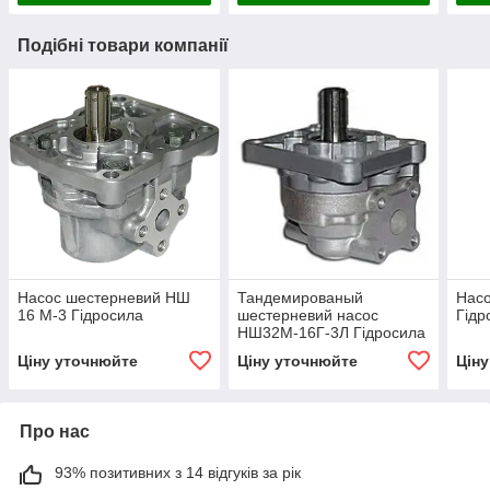
Подібні товари компанії
Насос шестерневий НШ
Тандемированый
Нас
16 М-3 Гідросила
шестерневий насос
Гід
НШ32М-16Г-3Л Гідросила
Ціну уточнюйте
Ціну уточнюйте
Цін
Про нас
93% позитивних з 14 відгуків за рік