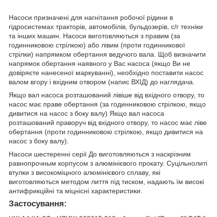
Насоси призначені для нагнітання робочої рідини в
гідросистемах тракторів, автомобілів, бульдозерів, с/г техніки
та інших машин. Насоси виготовляються з правим (за
годинниковою стрілкою) або лівим (проти годинникової
стрілки) напрямком обертання ведучого вала. Щоб визначити
напрямок обертання наявного у Вас насоса (якщо Ви не
довіряєте нанесеної маркуванні), необхідно поставити насос
валом вгору і вхідним отвором (напис ВХІД) до наглядача.
Якщо вал насоса розташований лівіше від вхідного отвору, то
насос має праве обертання (за годинниковою стрілкою, якщо
дивитися на насос з боку валу) Якщо вал насоса
розташований праворуч від вхідного отвору, то насос має ліве
обертання (проти годинниковою стрілкою, якщо дивитися на
насос з боку валу).
Насоси шестеренні серії До виготовляються з наскрізним
равнопрочным корпусом з алюмінієвого прокату. Суцільнолиті
втулки з високоміцного алюмінієвого сплаву, які
виготовляються методом лиття під тиском, надають їм високі
антифрикційні та міцнісні характеристики.
Застосування: