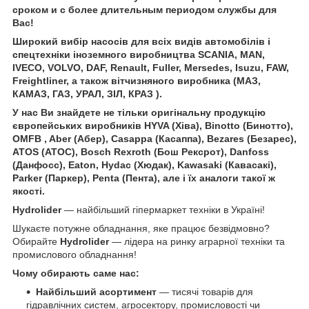
сроком и с более длительным периодом службы для
Вас!
Широкий вибір насосів для всіх видів автомобілів і
спецтехніки іноземного виробництва SCANIA, MAN,
IVECO, VOLVO, DAF, Renault, Fuller, Mersedes, Isuzu, FAW,
Freightliner, а також вітчизняного виробника (МАЗ,
КАМАЗ, ГАЗ, УРАЛ, ЗІЛ, КРАЗ ).
У нас
Ви знайдете не тільки оригінальну продукцію
європейських виробників HYVA (Хіва), Binotto (Бинотто),
OMFB , Aber (Абер), Casappa (Касаппа), Bezares (Безарес),
ATOS (АТОС), Bosch Rexroth (Бош Рексрот), Danfoss
(Данфосс), Eaton, Hydac (Хюдак), Kawasaki (Кавасакі),
Parker (Паркер), Penta (Пента), але і їх аналоги такої ж
якості.
Hydrolider
— найбільший гіпермаркет техніки в Україні!
Шукаєте потужне обладнання, яке працює безвідмовно?
Обирайте
Hydrolider
— лідера на ринку аграрної техніки та
промислового обладнання!
Чому обирають саме нас:
Найбільший асортимент
— тисячі товарів для
гідравлічних систем, агросектору, промисловості чи