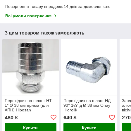
Повернення товару впродовж 14 днів за домовленістю
Всі умови повернення
З цим товаром також замовляють
Перехідник на шланг НТ
Перехідник на шланг НД
Запч
1" Ø 38 мм пряма (для
90° 1¼” д Ø 38 мм Onay
алюм
АПН) Hiposan
Hidrolik
вісі
Maki
480
640
270
₴
₴
Купити
Купити