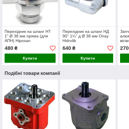
Перехідник на шланг НТ
Перехідник на шланг НД
Запч
1" Ø 38 мм пряма (для
90° 1¼” д Ø 38 мм Onay
алюм
АПН) Hiposan
Hidrolik
вісі
Maki
480
640
270
₴
₴
Купити
Купити
Подібні товари компанії