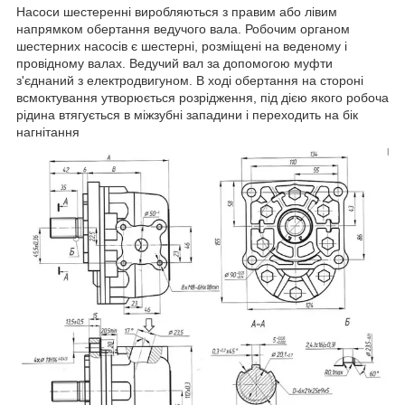
Насоси шестеренні виробляються з правим або лівим
напрямком обертання ведучого вала. Робочим органом
шестерних насосів є шестерні, розміщені на веденому і
провідному валах. Ведучий вал за допомогою муфти
з'єднаний з електродвигуном. В ході обертання на стороні
всмоктування утворюється розрідження, під дією якого робоча
рідина втягується в міжзубні западини і переходить на бік
нагнітання