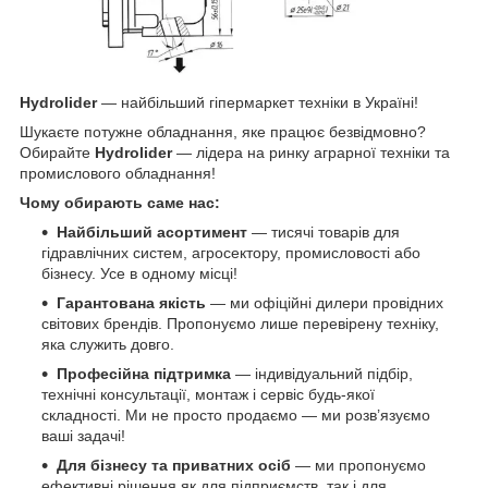
Hydrolider
— найбільший гіпермаркет техніки в Україні!
Шукаєте потужне обладнання, яке працює безвідмовно?
Обирайте
Hydrolider
— лідера на ринку аграрної техніки та
промислового обладнання!
Чому обирають саме нас:
Найбільший асортимент
— тисячі товарів для
гідравлічних систем, агросектору, промисловості або
бізнесу. Усе в одному місці!
Гарантована якість
— ми офіційні дилери провідних
світових брендів. Пропонуємо лише перевірену техніку,
яка служить довго.
Професійна підтримка
— індивідуальний підбір,
технічні консультації, монтаж і сервіс будь-якої
складності. Ми не просто продаємо — ми розв’язуємо
ваші задачі!
Для бізнесу та приватних осіб
— ми пропонуємо
ефективні рішення як для підприємств, так і для