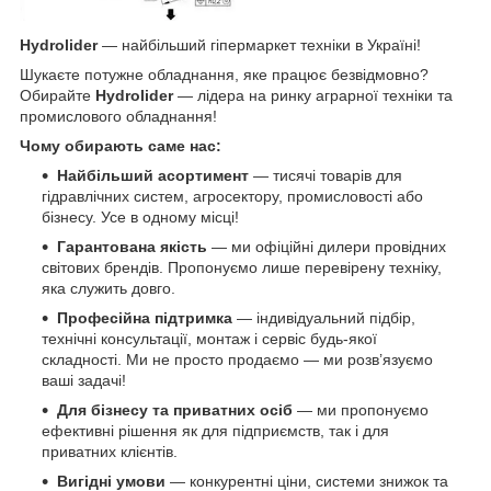
Hydrolider
— найбільший гіпермаркет техніки в Україні!
Шукаєте потужне обладнання, яке працює безвідмовно?
Обирайте
Hydrolider
— лідера на ринку аграрної техніки та
промислового обладнання!
Чому обирають саме нас:
Найбільший асортимент
— тисячі товарів для
гідравлічних систем, агросектору, промисловості або
бізнесу. Усе в одному місці!
Гарантована якість
— ми офіційні дилери провідних
світових брендів. Пропонуємо лише перевірену техніку,
яка служить довго.
Професійна підтримка
— індивідуальний підбір,
технічні консультації, монтаж і сервіс будь-якої
складності. Ми не просто продаємо — ми розв’язуємо
ваші задачі!
Для бізнесу та приватних осіб
— ми пропонуємо
ефективні рішення як для підприємств, так і для
приватних клієнтів.
Вигідні умови
— конкурентні ціни, системи знижок та