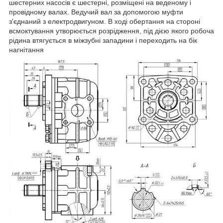
шестерних насосів є шестерні, розміщені на веденому і
провідному валах. Ведучий вал за допомогою муфти
з'єднаний з електродвигуном. В ході обертання на стороні
всмоктування утворюється розрідження, під дією якого робоча
рідина втягується в міжзубні западини і переходить на бік
нагнітання