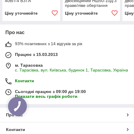
40ВП-4 ВЗТА
двосекційний НШ50-10Д-3
двос
праве/ліве обертання
прав
ВЗТА
ВЗТ
Ціну уточнюйте
Ціну уточнюйте
Цін
Про нас
93% позитивних з 14 відгуків за рік
Працює з 15.03.2013
м. Тарасовка
с. Тарасівка, вул. Київська, будинок 1, Тарасовка, Україна
Контакти
Сьогодні працює з 09:00 до 19:00
Показати весь графік роботи
Про нас
Контакти