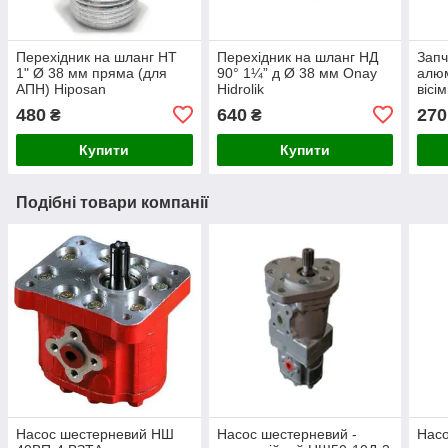
Перехідник на шланг НТ
Перехідник на шланг НД
Запч
1" Ø 38 мм пряма (для
90° 1¼” д Ø 38 мм Onay
алюм
АПН) Hiposan
Hidrolik
вісі
Maki
480
640
270
₴
₴
Купити
Купити
Подібні товари компанії
Насос шестерневий НШ
Насос шестерневий -
Насо