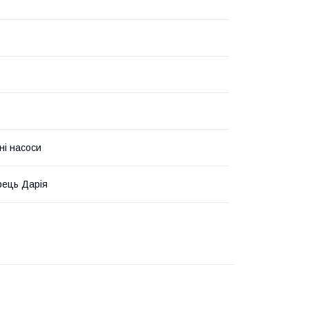
ні насоси
ець Дарія