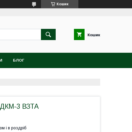
Кошик
Кошик
И
БЛОГ
ДКМ-3 ВЗТА
ом і в роздріб