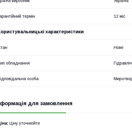
раїна виробник
Україна
арантійний термін
12 міс
Користувальницькі характеристики
Стан
Нове
ип обладнання
Гідравліч
ідповідальна особа
Миротвор
нформація для замовлення
іна:
Ціну уточнюйте