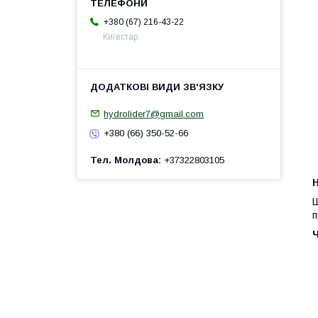
+380 (67) 216-43-22
Київстар
hydrolider7@gmail.com
+380 (66) 350-52-66
Тел. Молдова
+37322803105
H
Ш
п