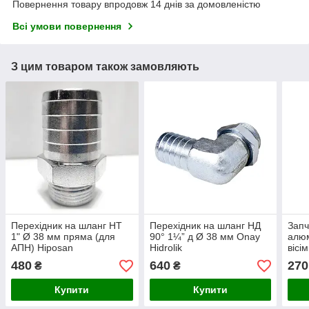
Повернення товару впродовж 14 днів за домовленістю
Всі умови повернення
З цим товаром також замовляють
Перехідник на шланг НТ
Перехідник на шланг НД
Запч
1" Ø 38 мм пряма (для
90° 1¼” д Ø 38 мм Onay
алюм
АПН) Hiposan
Hidrolik
вісі
Maki
480
640
270
₴
₴
Купити
Купити