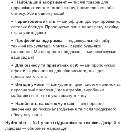
Найбільший асортимент
— тисячі товарів для
гідравлічних систем, агросектору, промисловості або
бізнесу. Усе в одному місці!
Гарантована якість
— ми офіційні дилери провідних
світових брендів. Пропонуємо лише перевірену техніку,
яка служить довго.
Професійна підтримка
— індивідуальний підбір,
технічні консультації, монтаж і сервіс будь-якої
складності. Ми не просто продаємо — ми розв’язуємо
ваші задачі!
Для бізнесу та приватних осіб
— ми пропонуємо
ефективні рішення як для підприємств, так і для
приватних клієнтів.
Вигідні умови
— конкурентні ціни, системи знижок та
персональні пропозиції для аграріїв, виробників,
майстрів і всіх, хто шукає якісну техніку.
Надійність на кожному етапі
— від першого
звернення до пусконалагодження та післяпродажного
обслуговування.
Hydrolider — №1 у світі гідравліки та техніки.
Довіряйте
лідерам — обирайте найкраще!