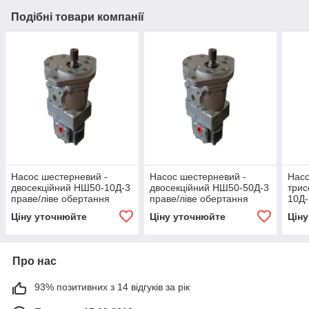
Подібні товари компанії
Насос шестерневий -
Насос шестерневий -
Насо
двосекційний НШ50-10Д-3
двосекційний НШ50-50Д-3
трис
праве/ліве обертання
праве/ліве обертання
10Д-
ВЗТА
ВЗТА
обе
Ціну уточнюйте
Ціну уточнюйте
Цін
Про нас
93% позитивних з 14 відгуків за рік