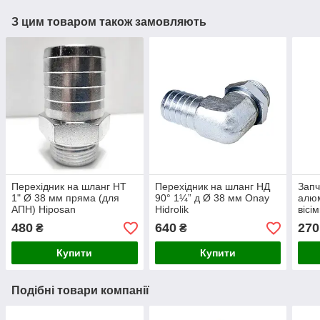
З цим товаром також замовляють
Перехідник на шланг НТ
Перехідник на шланг НД
Запч
1" Ø 38 мм пряма (для
90° 1¼” д Ø 38 мм Onay
алюм
АПН) Hiposan
Hidrolik
вісі
Maki
480
640
270
₴
₴
Купити
Купити
Подібні товари компанії