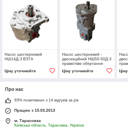
Насос шестерневий
Насос шестерневий -
Насо
НШ14Д-З ВЗТА
двосекційний НШ50-50Д-3
двос
праве/ліве обертання
прав
ВЗТА
ВЗТ
Ціну уточнюйте
Ціну уточнюйте
Цін
Про нас
93% позитивних з 14 відгуків за рік
Працює з 15.03.2013
м. Тарасовка
Київська область, Тарасовка, Україна