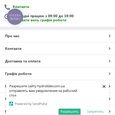
Контакти
КНОПКА
Сьогодні працює з 09:00 до 19:00
ЗВ'ЯЗКУ
Показати весь графік роботи
Про нас
Контакти
Доставка та оплата
Графік роботи
×
Разрешите сайту hydrolider.com.ua
Повна версія сайту
отправлять вам уведомления на рабочий
стол
Сайт створено на маркетплейсі
Prom.ua
Powered by SendPulse
Разрешить
Запретить
Політика конфіденційності