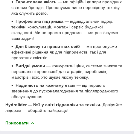
Гарантована якість
— ми офіційні дилери провідних
світових брендів. Пропонуємо лише перевірену техніку,
яка служить довго.
Професійна підтримка
— індивідуальний підбір,
технічні консультації, монтаж і сервіс будь-якої
складності. Ми не просто продаємо — ми розв’язуємо
ваші задачі!
Для бізнесу та приватних осіб
— ми пропонуємо
ефективні рішення як для підприємств, так і для
приватних клієнтів.
Вигідні умови
— конкурентні ціни, системи знижок та
персональні пропозиції для аграріїв, виробників,
майстрів і всіх, хто шукає якісну техніку.
Надійність на кожному етапі
— від першого
звернення до пусконалагодження та післяпродажного
обслуговування.
Hydrolider — №1 у світі гідравліки та техніки.
Довіряйте
лідерам — обирайте найкраще!
Приховати