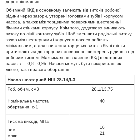
дорожніх машин.
Об'ємний ККД в основному залежить від витоків робочої
рідини через зазори, утворені головками зубів і корпусом
насоса, а також між торцевими поверхнями шестерень і
бічними стінками корпусу. Крім того, додатково виникають
витоку по лінії контакту зубів. Щоб зменшити радіальні витоку,
зазор між шестернями і корпусом насоса роблять
мінімальним, а для зниження торцевих витоків бічні стінки
притискаються до торцевих поверхонь шестерень рідиною під
робочим тиском. Максимальне значення ККД шестерних
насосів — 0,8...0,95. Насоси можуть бути використані як
лівого, так і правого обертання.
Насос шестерний НШ 28-14Д-3
Роб. об'єм, см
3
28,1/13,75
Номінальна частота
40
обертання, с
-1
Тиск на виході, МПа
16
ном.
21
макс.