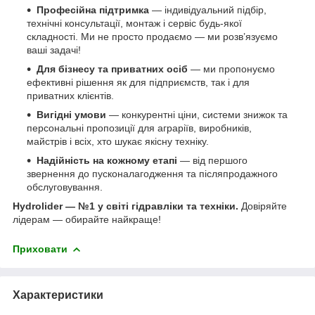
Професійна підтримка
— індивідуальний підбір,
технічні консультації, монтаж і сервіс будь-якої
складності. Ми не просто продаємо — ми розв’язуємо
ваші задачі!
Для бізнесу та приватних осіб
— ми пропонуємо
ефективні рішення як для підприємств, так і для
приватних клієнтів.
Вигідні умови
— конкурентні ціни, системи знижок та
персональні пропозиції для аграріїв, виробників,
майстрів і всіх, хто шукає якісну техніку.
Надійність на кожному етапі
— від першого
звернення до пусконалагодження та післяпродажного
обслуговування.
Hydrolider — №1 у світі гідравліки та техніки.
Довіряйте
лідерам — обирайте найкраще!
Приховати
Характеристики