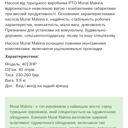
Насоси від турецького виробника PTO Murat Makina
відрізняються невеликою вагою і компактними габаритами
при високій продуктивності. Основними характеристиками
насосів Murat Makina
є: надійність, стабільність робочих
характеристик, компактність, мала вага, довговічність.
Призначені для установки на комунальну, будівельно-
дорожню, сільськогосподарську, лісову та іншу спецтехніку.
Насоси Murat Makina оснащені повними монтажними
комплектами, включаючи ущільнювальні прокладки.
Характеристики:
Модель: 4013HP
Об'єм: 40 літрів
Тиск: 230-260 бар
Вага: 9,8 кг
Доп.: Вхід і вихід на задній кришці
Murat Makina - є топ виробником з найвищою якістю серед
турецьких виробників, який спеціалізується на гідравлічному
обладнанні. Компанія Murat Makina виготовляє широкий
асортимент гідравлічного обладнання, включаючи такі