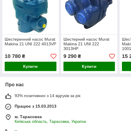
Шестеренний насос Murat
Шестерний насос Murat
Шест
Makina 21 UNI 222 4013VP
Makina 21 UNI 222
Maki
3013HP
100
10 780
9 290
15 
₴
₴
Купити
Купити
Про нас
93% позитивних з 14 відгуків за рік
Працює з 15.03.2013
м. Тарасовка
Київська область, Тарасовка, Україна