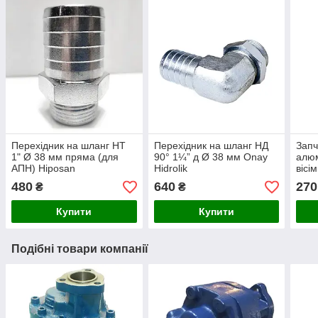
Перехідник на шланг НТ
Перехідник на шланг НД
Запч
1" Ø 38 мм пряма (для
90° 1¼” д Ø 38 мм Onay
алюм
АПН) Hiposan
Hidrolik
вісі
Maki
480
640
270
₴
₴
Купити
Купити
Подібні товари компанії