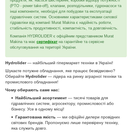
продукти, як: насоси шестеренні, коробки відбору потужності
(PTO - power take-off), клапани, розподільники, гідронасоси та
інші компоненти, необхідні для побудови та експлуатації
гідравлічних систем. Основними характеристиками силової
гідравліки від компанії Murat Makina є надійність роботи,
стабільність продуктивності, компактність, та довговічність.
Компанія HYDROLIDER є офіційним представником Murat
Makina та має
сертифікат
на гарантійне та сервісне
обслуговування на території України.
Hydrolider
— найбільший гіпермаркет техніки в Україні!
Шукаєте потужне обладнання, яке працює безвідмовно?
Обирайте
Hydrolider
— лідера на ринку аграрної техніки та
промислового обладнання!
Чому обирають саме нас:
Найбільший асортимент
— тисячі товарів для
гідравлічних систем, агросектору, промисловості або
бізнесу. Усе в одному місці!
Гарантована якість
— ми офіційні дилери провідних
світових брендів. Пропонуємо лише перевірену техніку,
яка служить довго.