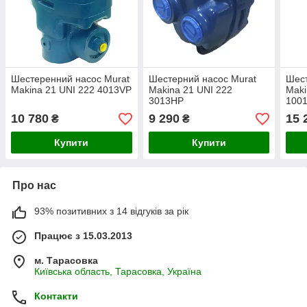
Шестеренний насос Murat
Шестерний насос Murat
Шест
Makina 21 UNI 222 4013VP
Makina 21 UNI 222
Maki
3013HP
100
10 780
9 290
15 
₴
₴
Купити
Купити
Про нас
93% позитивних з 14 відгуків за рік
Працює з 15.03.2013
м. Тарасовка
Київська область, Тарасовка, Україна
Контакти