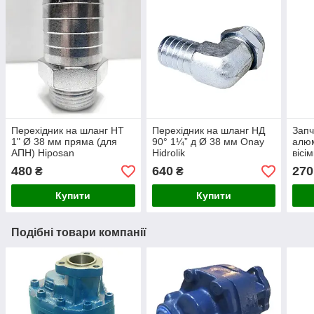
Перехідник на шланг НТ
Перехідник на шланг НД
Запч
1" Ø 38 мм пряма (для
90° 1¼” д Ø 38 мм Onay
алюм
АПН) Hiposan
Hidrolik
вісі
Maki
480
640
270
₴
₴
Купити
Купити
Подібні товари компанії