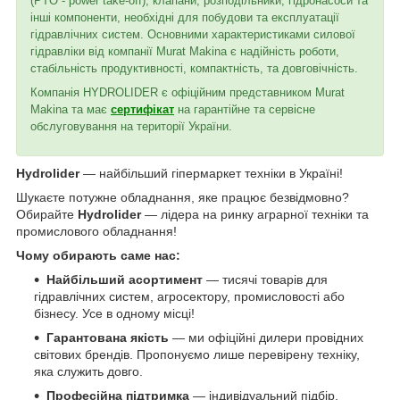
(PTO - power take-off), клапани, розподільники, гідронасоси та
інші компоненти, необхідні для побудови та експлуатації
гідравлічних систем. Основними характеристиками силової
гідравліки від компанії Murat Makina є надійність роботи,
стабільність продуктивності, компактність, та довговічність.
Компанія HYDROLIDER є офіційним представником Murat
Makina та має
сертифікат
на гарантійне та сервісне
обслуговування на території України.
Hydrolider
— найбільший гіпермаркет техніки в Україні!
Шукаєте потужне обладнання, яке працює безвідмовно?
Обирайте
Hydrolider
— лідера на ринку аграрної техніки та
промислового обладнання!
Чому обирають саме нас:
Найбільший асортимент
— тисячі товарів для
гідравлічних систем, агросектору, промисловості або
бізнесу. Усе в одному місці!
Гарантована якість
— ми офіційні дилери провідних
світових брендів. Пропонуємо лише перевірену техніку,
яка служить довго.
Професійна підтримка
— індивідуальний підбір,