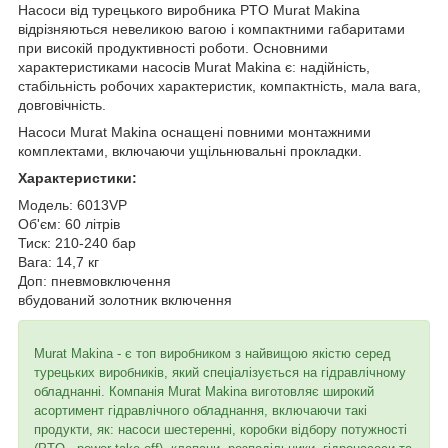
Насоси від турецького виробника PTO Murat Makina
відрізняються невеликою вагою і компактними габаритами
при високій продуктивності роботи. Основними
характеристиками насосів Murat Makina
є: надійність,
стабільність робочих характеристик, компактність, мала вага,
довговічність.
Насоси Murat Makina оснащені повними монтажними
комплектами, включаючи ущільнювальні прокладки.
Характеристики:
Модель: 6013VP
Об'єм: 60 літрів
Тиск: 210-240 бар
Вага: 14,7 кг
Доп: пневмовключення
вбудований золотник включення
Murat Makina - є топ виробником з найвищою якістю серед
турецьких виробників, який спеціалізується на гідравлічному
обладнанні. Компанія Murat Makina виготовляє широкий
асортимент гідравлічного обладнання, включаючи такі
продукти, як: насоси шестеренні, коробки відбору потужності