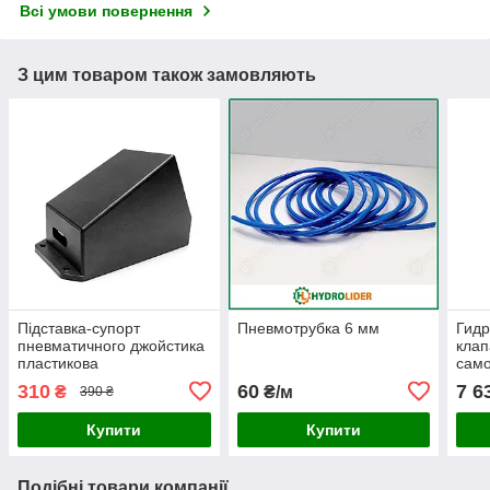
Всі умови повернення
З цим товаром також замовляють
Підставка-супорт
Пневмотрубка 6 мм
Гид
пневматичного джойстика
клап
пластикова
само
310
60
7 6
₴
₴/м
390 ₴
Купити
Купити
Подібні товари компанії