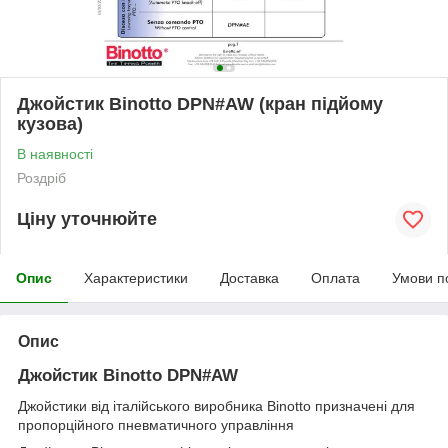
Джойстик Binotto DPN#AW (кран підйому
кузова)
В наявності
Роздріб
Ціну уточнюйте
Опис
Характеристики
Доставка
Оплата
Умови п
Опис
Джойстик Binotto DPN#AW
Джойстики від італійського виробника Binotto призначені для
пропорційного пневматичного управління