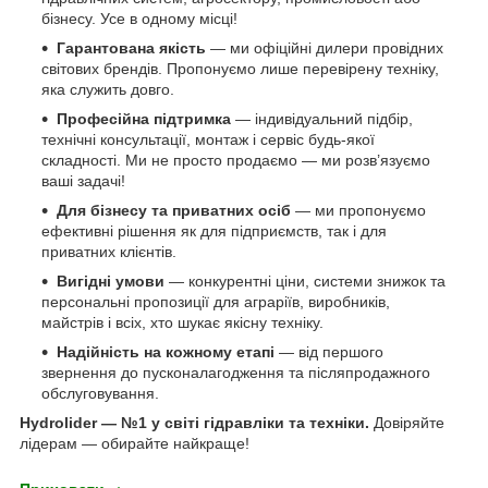
бізнесу. Усе в одному місці!
Гарантована якість
— ми офіційні дилери провідних
світових брендів. Пропонуємо лише перевірену техніку,
яка служить довго.
Професійна підтримка
— індивідуальний підбір,
технічні консультації, монтаж і сервіс будь-якої
складності. Ми не просто продаємо — ми розв’язуємо
ваші задачі!
Для бізнесу та приватних осіб
— ми пропонуємо
ефективні рішення як для підприємств, так і для
приватних клієнтів.
Вигідні умови
— конкурентні ціни, системи знижок та
персональні пропозиції для аграріїв, виробників,
майстрів і всіх, хто шукає якісну техніку.
Надійність на кожному етапі
— від першого
звернення до пусконалагодження та післяпродажного
обслуговування.
Hydrolider — №1 у світі гідравліки та техніки.
Довіряйте
лідерам — обирайте найкраще!