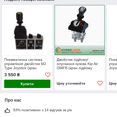
Пневматична система
Джойстик підйому/
Пнев
управління джойстик M2
опускання кузова Kip Air
упра
Type Joystick (кран
OMFB (кран підйому
Joys
підйому кузова) Hipomak
кузова)
двоп
3 550
₴
підй
Ціну уточнюйте
Цін
Купити
Про нас
93% позитивних з 14 відгуків за рік