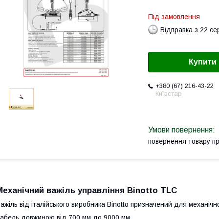
Під замовлення
Відправка з 22 се
Купити
+380 (67) 216-43-22
Київстар
повернення товару п
Механічний важіль управління Binotto TLC
ажіль від італійського виробника Binotto призначений для механічно
абель довжиною від 700 мм до 9000 мм