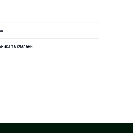
ак
ьники та клапани