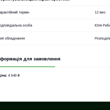
арантійний термін
12 мес
ідповідальна особа
Юля Риб
ип обладнання
Розподіл
нформація для замовлення
іна:
4 940 ₴