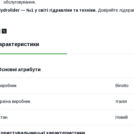
обслуговування.
ydrolider — №1 у світі гідравліки та техніки.
Довіряйте лідера
арактеристики
Основні атрибути
иробник
Binotto
раїна виробник
Італія
Стан
Новий
Користувальницькі характеристики