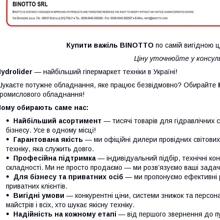
Купити
важіль BINOTTO
по самій вигідною ц
Ціну уточнюйте у консу
ydrolider
— найбільший гіпермаркет техніки в Україні!
укаєте потужне обладнання, яке працює безвідмовно? Обирайте
ромислового обладнання!
Чому обирають саме нас:
Найбільший асортимент
— тисячі товарів для гідравлічних 
бізнесу. Усе в одному місці!
Гарантована якість
— ми офіційні дилери провідних світови
техніку, яка служить довго.
Професійна підтримка
— індивідуальний підбір, технічні кон
складності. Ми не просто продаємо — ми розв’язуємо ваші задачі
Для бізнесу та приватних осіб
— ми пропонуємо ефективні р
приватних клієнтів.
Вигідні умови
— конкурентні ціни, системи знижок та персонал
майстрів і всіх, хто шукає якісну техніку.
Надійність на кожному етапі
— від першого звернення до п