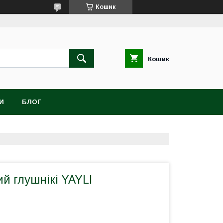
Кошик
Кошик
И
БЛОГ
й глушнікі YAYLI