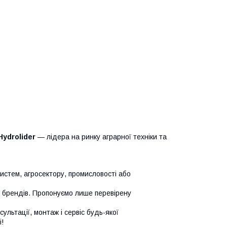
Hydrolider
— лідера на ринку аграрної техніки та
систем, агросектору, промисловості або
х брендів. Пропонуємо лише перевірену
сультації, монтаж і сервіс будь-якої
!