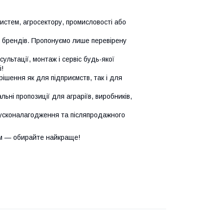
систем, агросектору, промисловості або
х брендів. Пропонуємо лише перевірену
сультації, монтаж і сервіс будь-якої
!
ішення як для підприємств, так і для
ьні пропозиції для аграріїв, виробників,
усконалагодження та післяпродажного
м — обирайте найкраще!