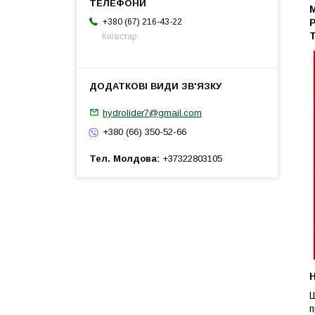
+380 (67) 216-43-22
Київстар
hydrolider7@gmail.com
+380 (66) 350-52-66
Тел. Молдова
+37322803105
H
Ш
п