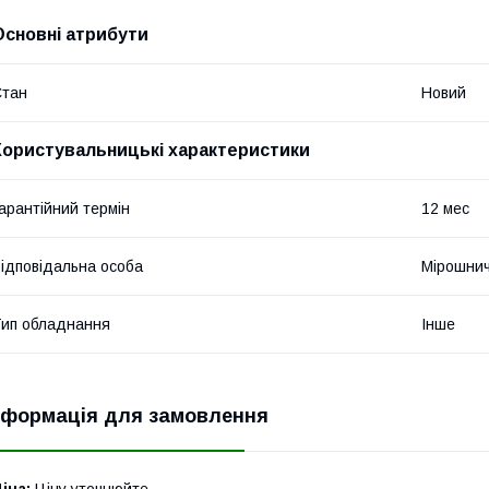
Основні атрибути
Стан
Новий
Користувальницькі характеристики
арантійний термін
12 мес
ідповідальна особа
Мірошнич
ип обладнання
Інше
нформація для замовлення