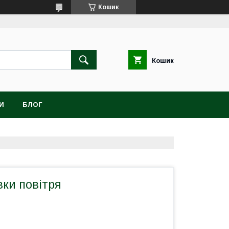
Кошик
Кошик
И
БЛОГ
вки повітря