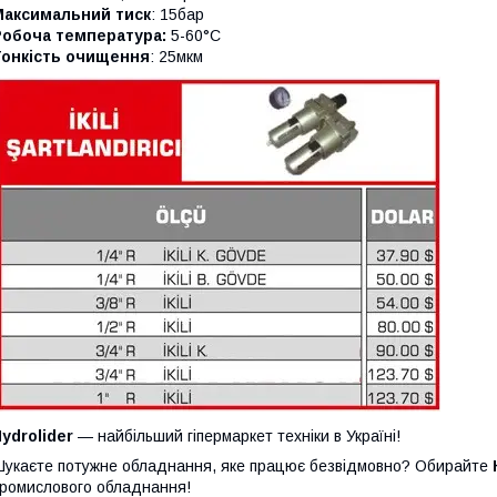
Максимальний тиск
: 15бар
Робоча температура:
5-60°C
Тонкість очищення
: 25мкм
ydrolider
— найбільший гіпермаркет техніки в Україні!
укаєте потужне обладнання, яке працює безвідмовно? Обирайте
ромислового обладнання!