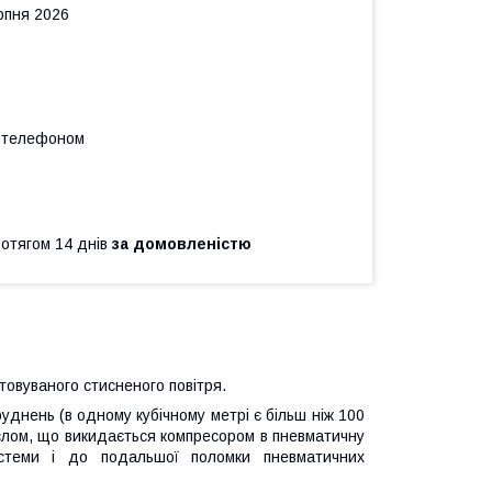
рпня 2026
а телефоном
ротягом 14 днів
за домовленістю
товуваного стисненого повітря.
руднень (в одному кубічному метрі є більш ніж 100
аслом, що викидається компресором в пневматичну
истеми і до подальшої поломки пневматичних