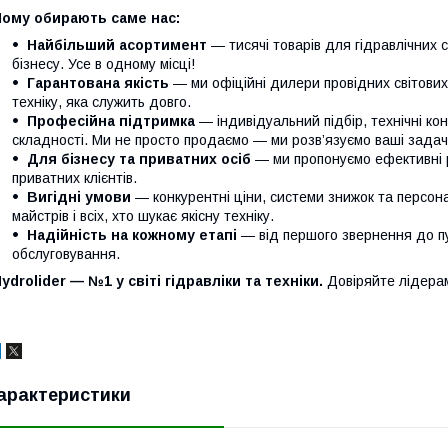
Чому обирають саме нас:
Найбільший асортимент
— тисячі товарів для гідравлічних 
бізнесу. Усе в одному місці!
Гарантована якість
— ми офіційні дилери провідних світови
техніку, яка служить довго.
Професійна підтримка
— індивідуальний підбір, технічні кон
складності. Ми не просто продаємо — ми розв’язуємо ваші задачі
Для бізнесу та приватних осіб
— ми пропонуємо ефективні р
приватних клієнтів.
Вигідні умови
— конкурентні ціни, системи знижок та персонал
майстрів і всіх, хто шукає якісну техніку.
Надійність на кожному етапі
— від першого звернення до п
обслуговування.
ydrolider — №1 у світі гідравліки та техніки.
Довіряйте лідера
арактеристики