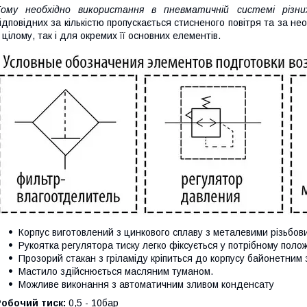
Тому необхідно використання в пневматичній системі різни
ідповідних за кількістю пропускається стисненого повітря та за нео
 цілому, так і для окремих її основних елементів.
Корпус виготовлений з цинкового сплаву з металевими різьбови
Рукоятка регулятора тиску легко фіксується у потрібному поло
Прозорий стакан з гріламіду кріпиться до корпусу байонетним 
Мастило здійснюється масляним туманом.
Можливе виконання з автоматичним зливом конденсату
обочий тиск:
0,5 - 10бар