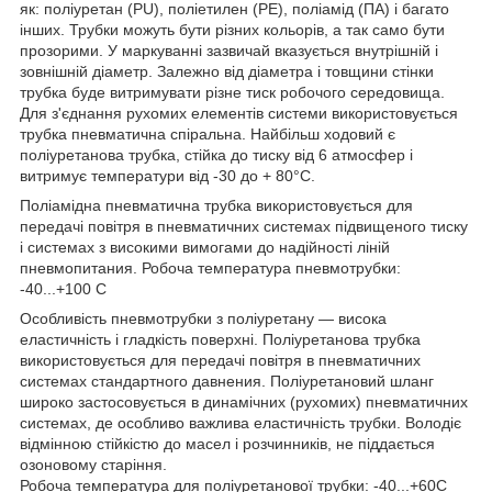
як: поліуретан (PU), поліетилен (PE), поліамід (ПА) і багато
інших. Трубки можуть бути різних кольорів, а так само бути
прозорими. У маркуванні зазвичай вказується внутрішній і
зовнішній діаметр. Залежно від діаметра і товщини стінки
трубка буде витримувати різне тиск робочого середовища.
Для з'єднання рухомих елементів системи використовується
трубка пневматична спіральна. Найбільш ходовий є
поліуретанова трубка, стійка до тиску від 6 атмосфер і
витримує температури від -30 до + 80°C.
Поліамідна пневматична трубка використовується для
передачі повітря в пневматичних системах підвищеного тиску
і системах з високими вимогами до надійності ліній
пневмопитания. Робоча температура пневмотрубки:
-40...+100 С
Особливість пневмотрубки з поліуретану — висока
еластичність і гладкість поверхні. Поліуретанова трубка
використовується для передачі повітря в пневматичних
системах стандартного давнения. Поліуретановий шланг
широко застосовується в динамічних (рухомих) пневматичних
системах, де особливо важлива еластичність трубки. Володіє
відмінною стійкістю до масел і розчинників, не піддається
озоновому старіння.
Робоча температура для поліуретанової трубки: -40...+60С