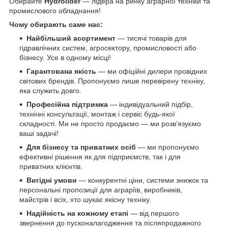
Обирайте
Hydrolider
— лідера на ринку аграрної техніки та
промислового обладнання!
Чому обирають саме нас:
Найбільший асортимент
— тисячі товарів для
гідравлічних систем, агросектору, промисловості або
бізнесу. Усе в одному місці!
Гарантована якість
— ми офіційні дилери провідних
світових брендів. Пропонуємо лише перевірену техніку,
яка служить довго.
Професійна підтримка
— індивідуальний підбір,
технічні консультації, монтаж і сервіс будь-якої
складності. Ми не просто продаємо — ми розв’язуємо
ваші задачі!
Для бізнесу та приватних осіб
— ми пропонуємо
ефективні рішення як для підприємств, так і для
приватних клієнтів.
Вигідні умови
— конкурентні ціни, системи знижок та
персональні пропозиції для аграріїв, виробників,
майстрів і всіх, хто шукає якісну техніку.
Надійність на кожному етапі
— від першого
звернення до пусконалагодження та післяпродажного