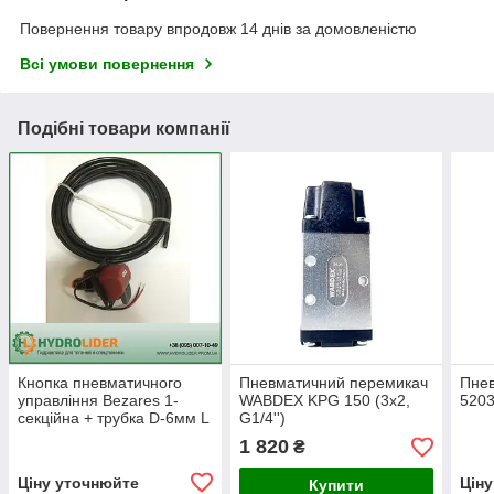
Повернення товару впродовж 14 днів за домовленістю
Всі умови повернення
Подібні товари компанії
Кнопка пневматичного
Пневматичний перемикач
Пнев
управління Bezares 1-
WABDEX KPG 150 (3x2,
5203
секційна + трубка D-6мм L
G1/4'')
1 820
₴
Ціну уточнюйте
Цін
Купити