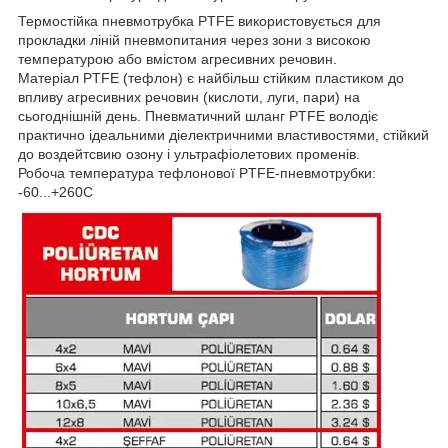
Термостійка пневмотрубка PTFE використовується для
прокладки ліній пневмопитания через зони з високою
температурою або вмістом агресивних речовин.
Матеріал PTFE (тефлон) є найбільш стійким пластиком до
впливу агресивних речовин (кислоти, луги, пари) на
сьогоднішній день. Пневматичний шланг PTFE володіє
практично ідеальними діелектричними властивостями, стійкий
до воздейтсвию озону і ультрафіолетових променів.
Робоча температура тефлонової PTFE-пневмотрубки:
-60...+260С