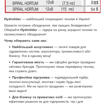
Hydrolider
— найбільший гіпермаркет техніки в Україні!
Шукаєте потужне обладнання, яке працює безвідмовно?
Обирайте
Hydrolider
— лідера на ринку аграрної техніки та
промислового обладнання!
Чому обирають саме нас:
Найбільший асортимент
— тисячі товарів для
гідравлічних систем, агросектору, промисловості або
бізнесу. Усе в одному місці!
Гарантована якість
— ми офіційні дилери провідних
світових брендів. Пропонуємо лише перевірену техніку,
яка служить довго.
Професійна підтримка
— індивідуальний підбір,
технічні консультації, монтаж і сервіс будь-якої
складності. Ми не просто продаємо — ми розв’язуємо
ваші задачі!
Для бізнесу та приватних осіб
— ми пропонуємо
ефективні рішення як для підприємств, так і для