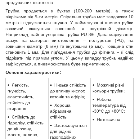
продувачних пістолетів.
Трубка продається в бухтах (100-200 метрів), а також
відрізками від 5-ти метрів. Спіральна трубка має завдовжки 10
метрів і відпускається штучно. У найменуванні пневмотрубки
зазвичай вказується зовнішній та внутрішній діаметр.
Наприклад, найпопулярніша трубка PU-8/6. Дана маркування
вказує на матеріал виготовлення – поліуретан (PU), на
зовнішній діаметр (8 мм) та внутрішній (6 мм). Товщина стін
становить 1 мм. Для під'єднання трубки до фітинга – її слід
підрізати під прямим углом. У цьому випадку трубка надійно
зафіксується, а пневмосистема буде герметичною.
Основні характеристики:
Легкість,
Низька стійкість
Можливі різні
гнучкість,
до впливу кислот,
кольори трубки;
еластичність,
кетонів та ефірів;
Робоча
стійкість до
Хороша
температура від
стирання;
абразивна
-30°C до +80°C;
Стійкість до
стійкість;
Нетоксична.
гідролізу, стійкість
Застосовуються
до дії озону,
для рідких
масел, палива,
газоподібних