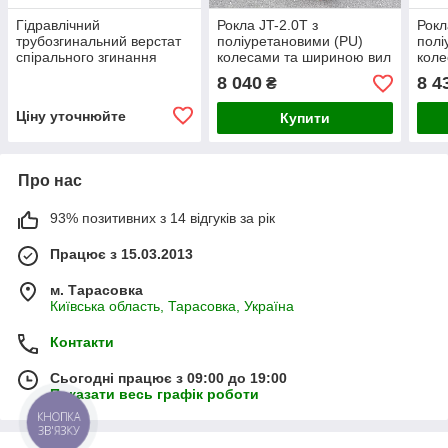
Гідравлічний
Рокла JT-2.0T з
Рокл
трубозгинальний верстат
поліуретановими (PU)
полі
спірального згинання
колесами та шириною вил
коле
Sahinler HPK 120
550 мм.
550
8 040
8 4
₴
Ціну уточнюйте
Купити
Про нас
93% позитивних з 14 відгуків за рік
Працює з 15.03.2013
м. Тарасовка
Київська область, Тарасовка, Україна
Контакти
Сьогодні працює з 09:00 до 19:00
Показати весь графік роботи
КНОПКА
ЗВ'ЯЗКУ