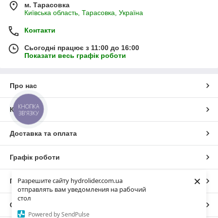
м. Тарасовка
Київська область, Тарасовка, Україна
Контакти
Сьогодні працює з 11:00 до 16:00
Показати весь графік роботи
Про нас
КНОПКА
Контакти
ЗВ'ЯЗКУ
Доставка та оплата
Графік роботи
×
Разрешите сайту hydrolider.com.ua
Повна версія сайту
отправлять вам уведомления на рабочий
стол
Сайт створено на маркетплейсі
Prom.ua
Powered by SendPulse