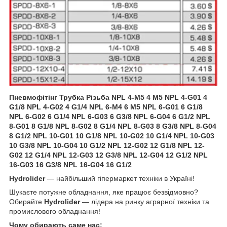
Пневмофітінг
Трубка
Різьба
NPL 4-M5
4
M5
NPL 4-G01
4
G1/8
NPL 4-G02
4
G1/4
NPL 6-M4
6
M5
NPL 6-G01
6
G1/8
NPL 6-G02
6
G1/4
NPL 6-G03
6
G3/8
NPL 6-G04
6
G1/2
NPL
8-G01
8
G1/8
NPL 8-G02
8
G1/4
NPL 8-G03
8
G3/8
NPL 8-G04
8
G1/2
NPL 10-G01
10
G1/8
NPL 10-G02
10
G1/4
NPL 10-G03
10
G3/8
NPL 10-G04
10
G1/2
NPL 12-G02
12
G1/8
NPL 12-
G02
12
G1/4
NPL 12-G03
12
G3/8
NPL 12-G04
12
G1/2
NPL
16-G03
16
G3/8
NPL 16-G04
16
G1/2
Hydrolider
— найбільший гіпермаркет техніки в Україні!
Шукаєте потужне обладнання, яке працює безвідмовно?
Обирайте
Hydrolider
— лідера на ринку аграрної техніки та
промислового обладнання!
Чому обирають саме нас: