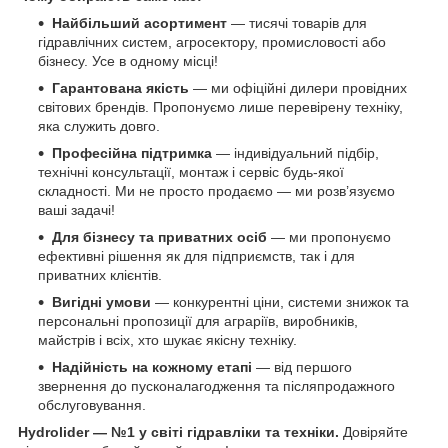
Найбільший асортимент
— тисячі товарів для
гідравлічних систем, агросектору, промисловості або
бізнесу. Усе в одному місці!
Гарантована якість
— ми офіційні дилери провідних
світових брендів. Пропонуємо лише перевірену техніку,
яка служить довго.
Професійна підтримка
— індивідуальний підбір,
технічні консультації, монтаж і сервіс будь-якої
складності. Ми не просто продаємо — ми розв’язуємо
ваші задачі!
Для бізнесу та приватних осіб
— ми пропонуємо
ефективні рішення як для підприємств, так і для
приватних клієнтів.
Вигідні умови
— конкурентні ціни, системи знижок та
персональні пропозиції для аграріїв, виробників,
майстрів і всіх, хто шукає якісну техніку.
Надійність на кожному етапі
— від першого
звернення до пусконалагодження та післяпродажного
обслуговування.
Hydrolider — №1 у світі гідравліки та техніки.
Довіряйте