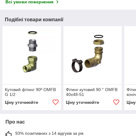
Всі умови повернення
Подібні товари компанії
Кутовий фітинг 90º OMFB
Фітинг кутовий 90 ° OMFB
Фіти
G 1/2
40x48-51
коні
Ціну уточнюйте
Ціну уточнюйте
Цін
Про нас
93% позитивних з 14 відгуків за рік