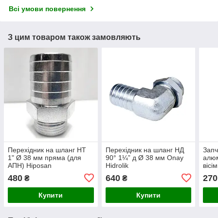
Всі умови повернення
З цим товаром також замовляють
Перехідник на шланг НТ
Перехідник на шланг НД
Запч
1" Ø 38 мм пряма (для
90° 1¼” д Ø 38 мм Onay
алюм
АПН) Hiposan
Hidrolik
вісі
Maki
480
640
270
₴
₴
Купити
Купити