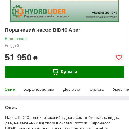
Поршневий насос BID40 Aber
В наявності
Роздріб
51 950
₴
Купити
Опис
Характеристики
Доставка
Оплата
Умови п
Опис
Насос BID40, -двохпотоковий гідронасос, тобто насос видає
два, не залежних від тиску в системі потоки. Гідронасос
BID40, широко застосовується на спецтехніці, такий як: