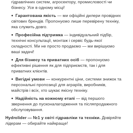
гідравлічних систем, агросектору, промисловості чи
бізнесу. Усе в одному місці!
Гарантована якість
— ми офіційні дилери провідних
світових брендів. Пропонуємо лише перевірену техніку,
яка служить довго.
Професійна підтримка
— індивідуальний підбір,
технічні консультації, монтаж і сервіс будь-якої
складності. Ми не просто продаємо — ми вирішуємо
ваші задачі!
Для бізнесу та приватних осіб
— пропонуємо
ефективні рішення як для підприємств, так і для
приватних клієнтів.
Вигідні умови
— конкурентні ціни, системи знижок та
персональні пропозиції для аграріїв, виробників,
майстрів і всіх, хто шукає якісну техніку.
Надійність на кожному етапі
— від першого
звернення до пусконалагодження та післяпродажного
обслуговування.
Hydrolider — №1 у світі гідравліки та техніки.
Довіряйте
лідерам — обирайте найкраще!